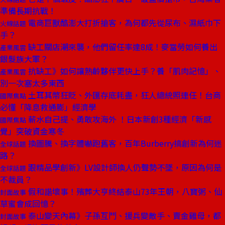
準備長期抗戰！
電商巨獸酷澎大打折搶客，為何都先從尿布、濕紙巾下
火線話題
手？
缺工關店潮來襲，他們留任率達8成！麥當勞如何養出
產業風雲
銀髮族大軍？
抗缺工》如何讓熟齡夥伴更快上手？養「肌肉記憶」、
產業風雲
別一次塞太多東西
土耳其幣狂貶、外匯存底耗盡，狂人總統照連任！台商
國際焦點
必懂「降息救通膨」經濟學
薪水自己提、勇敢攻海外 ！日本新創3種經濟「新感
國際焦點
覺」突破資金寒冬
換圖騰、換字體嚇跑舊客，百年Burberry搞創新為何迷
全球話題
路？
跟精品學創新》LV設計師換人仍聲勢不墜，原因為何是
全球話題
不裁員？
假和諧壞事！殯葬大亨終結泰山73年王朝，八寶粥、仙
封面故事
草蜜會成回憶？
泰山變天內幕》子孫互鬥、援兵變敵手、賣金雞母，都
封面故事