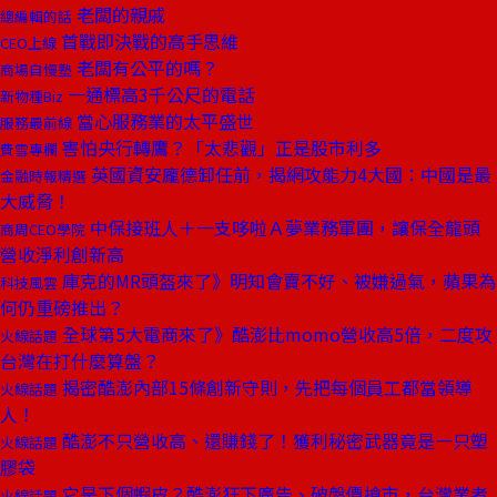
老闆的親戚
總編輯的話
首戰即決戰的高手思維
CEO上線
老闆有公平的嗎？
商場自慢塾
一通標高3千公尺的電話
新物種Biz
當心服務業的太平盛世
服務最前線
害怕央行轉鷹？「太悲觀」正是股市利多
費雪專欄
英國資安龐德卸任前，揭網攻能力4大國：中國是最
金融時報精選
大威脅！
中保接班人＋一支哆啦Ａ夢業務軍團，讓保全龍頭
商周CEO學院
營收淨利創新高
庫克的MR頭盔來了》明知會賣不好、被嫌過氣，蘋果為
科技風雲
何仍重磅推出？
全球第5大電商來了》酷澎比momo營收高5倍，二度攻
火線話題
台灣在打什麼算盤？
揭密酷澎內部15條創新守則，先把每個員工都當領導
火線話題
人！
酷澎不只營收高、還賺錢了！獲利秘密武器竟是一只塑
火線話題
膠袋
它是下個蝦皮？酷澎狂下廣告、破盤價搶市，台灣業者
火線話題