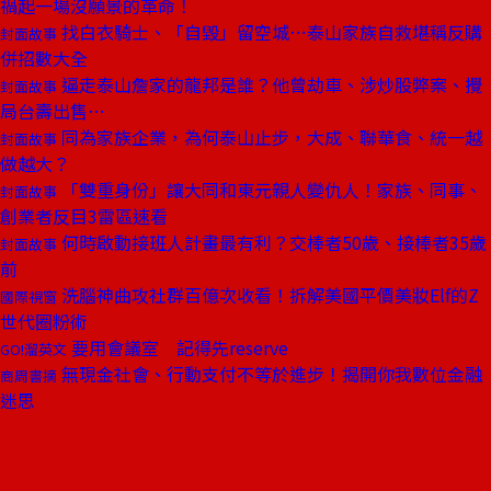
禍起一場沒願景的革命！
找白衣騎士、「自毀」留空城⋯泰山家族自救堪稱反購
封面故事
併招數大全
逼走泰山詹家的龍邦是誰？他曾劫車、涉炒股弊案、攪
封面故事
局台壽出售⋯
同為家族企業，為何泰山止步，大成、聯華食、統一越
封面故事
做越大？
「雙重身份」讓大同和東元親人變仇人！家族、同事、
封面故事
創業者反目3雷區速看
何時啟動接班人計畫最有利？交棒者50歲、接棒者35歲
封面故事
前
洗腦神曲攻社群百億次收看！拆解美國平價美妝Elf的Z
國際視窗
世代圈粉術
要用會議室 記得先reserve
GO!溜英文
無現金社會、行動支付不等於進步！揭開你我數位金融
商周書摘
迷思