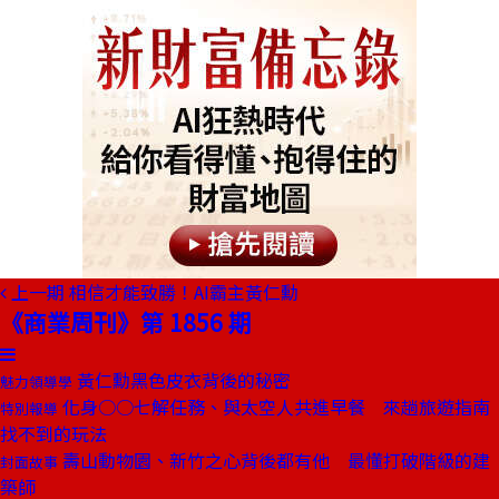
上一期
相信才能致勝！AI霸主黃仁勳
《商業周刊》第 1856 期
黃仁勳黑色皮衣背後的秘密
魅力領導學
化身○○七解任務、與太空人共進早餐 來趟旅遊指南
特別報導
找不到的玩法
壽山動物園、新竹之心背後都有他 最懂打破階級的建
封面故事
築師