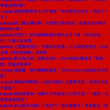
準備長期抗戰！
電商巨獸酷澎大打折搶客，為何都先從尿布、濕紙巾下
火線話題
手？
缺工關店潮來襲，他們留任率達8成！麥當勞如何養出
產業風雲
銀髮族大軍？
抗缺工》如何讓熟齡夥伴更快上手？養「肌肉記憶」、
產業風雲
別一次塞太多東西
土耳其幣狂貶、外匯存底耗盡，狂人總統照連任！台商
國際焦點
必懂「降息救通膨」經濟學
薪水自己提、勇敢攻海外 ！日本新創3種經濟「新感
國際焦點
覺」突破資金寒冬
換圖騰、換字體嚇跑舊客，百年Burberry搞創新為何迷
全球話題
路？
跟精品學創新》LV設計師換人仍聲勢不墜，原因為何是
全球話題
不裁員？
假和諧壞事！殯葬大亨終結泰山73年王朝，八寶粥、仙
封面故事
草蜜會成回憶？
泰山變天內幕》子孫互鬥、援兵變敵手、賣金雞母，都
封面故事