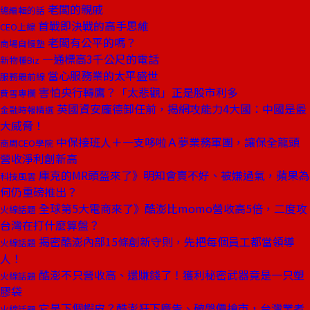
老闆的親戚
總編輯的話
首戰即決戰的高手思維
CEO上線
老闆有公平的嗎？
商場自慢塾
一通標高3千公尺的電話
新物種Biz
當心服務業的太平盛世
服務最前線
害怕央行轉鷹？「太悲觀」正是股市利多
費雪專欄
英國資安龐德卸任前，揭網攻能力4大國：中國是最
金融時報精選
大威脅！
中保接班人＋一支哆啦Ａ夢業務軍團，讓保全龍頭
商周CEO學院
營收淨利創新高
庫克的MR頭盔來了》明知會賣不好、被嫌過氣，蘋果為
科技風雲
何仍重磅推出？
全球第5大電商來了》酷澎比momo營收高5倍，二度攻
火線話題
台灣在打什麼算盤？
揭密酷澎內部15條創新守則，先把每個員工都當領導
火線話題
人！
酷澎不只營收高、還賺錢了！獲利秘密武器竟是一只塑
火線話題
膠袋
它是下個蝦皮？酷澎狂下廣告、破盤價搶市，台灣業者
火線話題