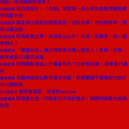
禍起一場沒願景的革命！
找白衣騎士、「自毀」留空城⋯泰山家族自救堪稱反購
封面故事
併招數大全
逼走泰山詹家的龍邦是誰？他曾劫車、涉炒股弊案、攪
封面故事
局台壽出售⋯
同為家族企業，為何泰山止步，大成、聯華食、統一越
封面故事
做越大？
「雙重身份」讓大同和東元親人變仇人！家族、同事、
封面故事
創業者反目3雷區速看
何時啟動接班人計畫最有利？交棒者50歲、接棒者35歲
封面故事
前
洗腦神曲攻社群百億次收看！拆解美國平價美妝Elf的Z
國際視窗
世代圈粉術
要用會議室 記得先reserve
GO!溜英文
無現金社會、行動支付不等於進步！揭開你我數位金融
商周書摘
迷思