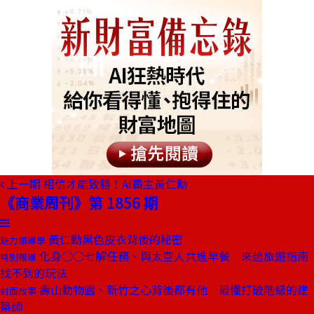
上一期
相信才能致勝！AI霸主黃仁勳
《商業周刊》第 1856 期
黃仁勳黑色皮衣背後的秘密
魅力領導學
化身○○七解任務、與太空人共進早餐 來趟旅遊指南
特別報導
找不到的玩法
壽山動物園、新竹之心背後都有他 最懂打破階級的建
封面故事
築師