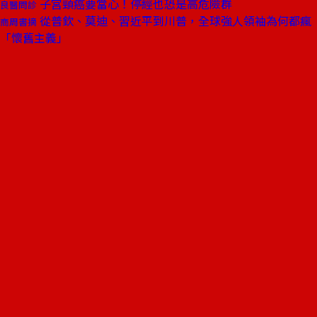
子宮頸癌要當心！停經也恐是高危險群
良醫問診
從普欽、莫迪、習近平到川普，全球強人領袖為何都瘋
商周書摘
「懷舊主義」