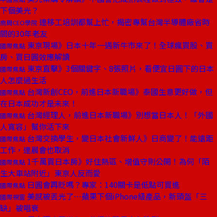
下個美光？
連移工培訓都幫上忙，揭密專幫台灣半導體廠省時
商周CEO學院
間的30年老友
東京現場》日本十年一遇新牛市來了！全球瘋買股、買
國際焦點
房、買日圓效應解讀
東京直擊》3個關鍵字、8張照片，看便宜日圓下的日本
國際焦點
人怎麼過生活
台灣新創CEO，前進日本新職場》泰國生意更好做，但
國際焦點
在日本成功才是未來！
台灣經理人，前進日本新職場》別想當日本人！「外國
國際焦點
人寬容」幫你活下來
台灣交換學生，變日本社會新鮮人》日商變了！能遠距
國際焦點
工作，連晨會也取消
1千萬買日本房》好住熱區、增值守則公開！為何「陌
國際焦點
生大車站附近」東京人反而愛
日圓會再貶嗎？專家：140關卡是低點可買進
國際焦點
美感被丟光了⋯蘋果下個iPhone級產品，新頭盔「三
國際視窗
缺」被唱衰