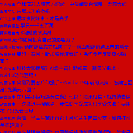
全球僅21人獲官方認證 中醫師變台灣唯一樂高大師
封面故事
來場成功的撤退
編者的話
把壞事變好事，才是高手
CEO上線
學費一千五百萬
商場自慢塾
3塊錢的冰淇淋
阿榮看台商
你如何投資自己的影響力？
新物種Biz
預防癌症靠它就夠了？一滴血驗癌奇蹟上市的隱憂
金融時報精選
雙印、泰國、新加坡經濟看好，為何今年反變亞股輸
投資焦點
家？
科技大勢速讀》AI霸主黃仁勳領軍，蘋果光退場，
封面故事
Nvidia時代登場！
曾窮到要客戶伸援手⋯Nvidia 19年前的決策，怎讓它翻
封面故事
身1兆美元帝國？
在川菜小館巧遇黃仁勳》他說：如果相信，就持續去做
封面故事
一夕撤退手機戰場！黃仁勳享受成功也享受失敗：要用
封面故事
孩子眼光看世界
台灣一半益生菌出自它！最強益生菌軍火商，如何打進
產業風雲
美德韓澳？
美光禁購令解讀》中國誓把成熟製程做到極致，誰會是
中國焦點