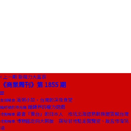
上一期
新電力大富翁
《商業周刊》第 1855 期
清粥小菜，台灣的深夜食堂
食刻場景
鐘錶界的權力遊戲
抽屜裡的時光機
最會「賣台」的日本人 推坑北海道熟齡族遊質感台灣
特別報導
博物館走向大開放 窺秘甘地駐足閱覽室、故宮修復現
特別報導
場