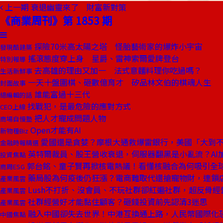
上一期
衰退幽靈來了 財富新對策
《商業周刊》第 1853 期
探險70米高太陽之塔 怪胎藝術家的爆炸小宇宙
發現酷建築
搖滾態度穿上身 星爵、雷神索爾愛牌登台
特別報導
去高雄的理由又加一 法式意麵料理你吃過嗎？
生活新鮮事
一天十盤圍棋、砸數億育才 矽品林文伯的棋魂人生
封面故事
誰能富過十三代
總編輯的話
找戰犯，是最危險的應對方式
CEO上線
把人才寵成問題人物
商場自慢塾
Open才能有AI
新物種Biz
愛國還是貪婪？摩根大通救爆雷銀行，美國「大到
金融時報精選
英特爾裁員、股王營收衰退，伺服器翻黑是小亂流？AI
投資焦點
郭台銘、童子賢再掀核電熱議！看懂核融合為何吸引全
商周ESG
藥局股為何疫後仍狂漲？電商難取代還搶寵物財，連鎖
產業風雲
Lush不打折、沒會員、不玩社群卻紅遍社群，超反骨經
產業風雲
社群經營好才能黏住顧客？砸錢投資前先認清3迷思
產業風雲
融入中國卻失去世界！中港互換通上路，人民幣國際化
中國焦點