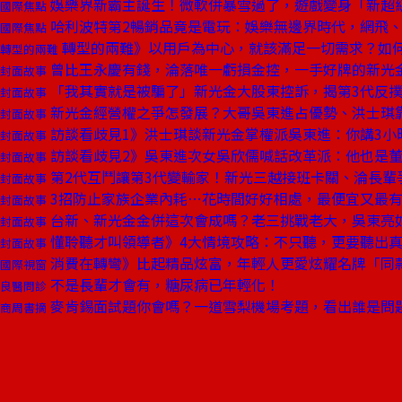
娛樂界新霸主誕生！微軟併暴雪過了，遊戲變身「新超
國際焦點
哈利波特第2暢銷品竟是電玩：娛樂無邊界時代，網飛
國際焦點
轉型的兩難》以用戶為中心，就該滿足一切需求？如
轉型的兩難
曾比王永慶有錢，淪落唯一虧損金控，一手好牌的新光
封面故事
「我其實就是被騙了」新光金大股東控訴，揭第3代反撲
封面故事
新光金經營權之爭怎發展？大哥吳東進占優勢、洪士琪
封面故事
訪談看歧見1》洪士琪談新光金掌權派吳東進：你講3小
封面故事
訪談看歧見2》吳東進次女吳欣儒喊話改革派：他也是
封面故事
第2代互鬥讓第3代變輸家！新光三越接班卡關、淪長輩
封面故事
3招防止家族企業內耗⋯花時間好好相處，最便宜又最
封面故事
台新、新光金金併這次會成嗎？老三挑戰老大，吳東亮
封面故事
懂聆聽才叫領導者》4大情境攻略：不只聽，更要聽出
封面故事
消費在轉彎》比起精品炫富，年輕人更愛炫耀名牌「同
國際視窗
不是長輩才會有，糖尿病已年輕化！
良醫問診
麥肯錫面試題你會嗎？一道雪梨機場考題，看出誰是問
商周書摘