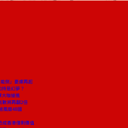
不能倒」憂慮再起
加持是幻夢？
球大咖搶進
店數將再翻2倍
營風靡48國
恐成香港僅剩價值