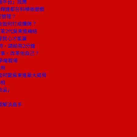
級平台」效應
、輝達都在斜槓做遊戲
何管理？
金如何打成爛牌？
第2代吳東進癥結
靠民心才能贏
時，請給我2分鐘
董事，改革他自己？
爭權戰場
有用
如何變吳東進最大威脅
真相
款品」
題解決高手