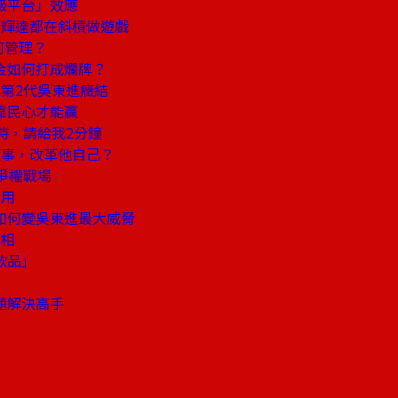
級平台」效應
、輝達都在斜槓做遊戲
何管理？
金如何打成爛牌？
第2代吳東進癥結
靠民心才能贏
時，請給我2分鐘
董事，改革他自己？
爭權戰場
有用
如何變吳東進最大威脅
真相
款品」
題解決高手