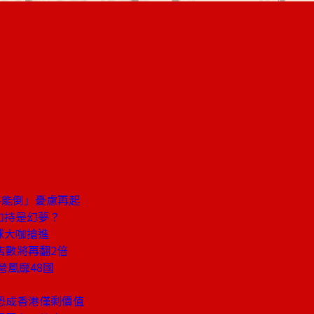
不能倒」憂慮再起
加持是幻夢？
球大咖搶進
店數將再翻2倍
營風靡48國
恐成香港僅剩價值