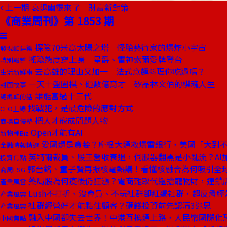
上一期
衰退幽靈來了 財富新對策
《商業周刊》第 1853 期
探險70米高太陽之塔 怪胎藝術家的爆炸小宇宙
發現酷建築
搖滾態度穿上身 星爵、雷神索爾愛牌登台
特別報導
去高雄的理由又加一 法式意麵料理你吃過嗎？
生活新鮮事
一天十盤圍棋、砸數億育才 矽品林文伯的棋魂人生
封面故事
誰能富過十三代
總編輯的話
找戰犯，是最危險的應對方式
CEO上線
把人才寵成問題人物
商場自慢塾
Open才能有AI
新物種Biz
愛國還是貪婪？摩根大通救爆雷銀行，美國「大到
金融時報精選
英特爾裁員、股王營收衰退，伺服器翻黑是小亂流？AI
投資焦點
郭台銘、童子賢再掀核電熱議！看懂核融合為何吸引全
商周ESG
藥局股為何疫後仍狂漲？電商難取代還搶寵物財，連鎖
產業風雲
Lush不打折、沒會員、不玩社群卻紅遍社群，超反骨經
產業風雲
社群經營好才能黏住顧客？砸錢投資前先認清3迷思
產業風雲
融入中國卻失去世界！中港互換通上路，人民幣國際化
中國焦點