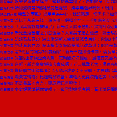
娛樂界新霸主誕生！微軟併暴雪過了，遊戲變身「新超
國際焦點
哈利波特第2暢銷品竟是電玩：娛樂無邊界時代，網飛
國際焦點
轉型的兩難》以用戶為中心，就該滿足一切需求？如
轉型的兩難
曾比王永慶有錢，淪落唯一虧損金控，一手好牌的新光
封面故事
「我其實就是被騙了」新光金大股東控訴，揭第3代反撲
封面故事
新光金經營權之爭怎發展？大哥吳東進占優勢、洪士琪
封面故事
訪談看歧見1》洪士琪談新光金掌權派吳東進：你講3小
封面故事
訪談看歧見2》吳東進次女吳欣儒喊話改革派：他也是
封面故事
第2代互鬥讓第3代變輸家！新光三越接班卡關、淪長輩
封面故事
3招防止家族企業內耗⋯花時間好好相處，最便宜又最
封面故事
台新、新光金金併這次會成嗎？老三挑戰老大，吳東亮
封面故事
懂聆聽才叫領導者》4大情境攻略：不只聽，更要聽出
封面故事
消費在轉彎》比起精品炫富，年輕人更愛炫耀名牌「同
國際視窗
不是長輩才會有，糖尿病已年輕化！
良醫問診
麥肯錫面試題你會嗎？一道雪梨機場考題，看出誰是問
商周書摘