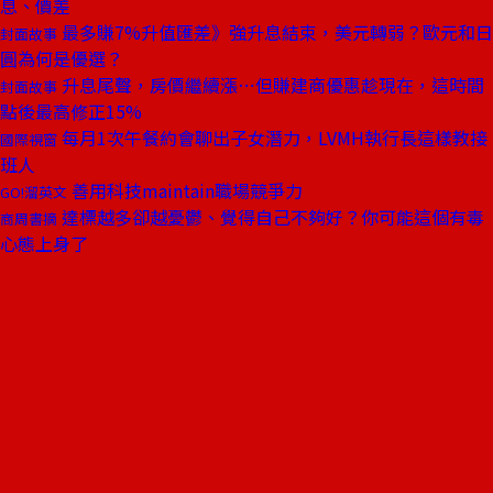
息、價差
最多賺7%升值匯差》強升息結束，美元轉弱？歐元和日
封面故事
圓為何是優選？
升息尾聲，房價繼續漲⋯但賺建商優惠趁現在，這時間
封面故事
點後最高修正15%
每月1次午餐約會聊出子女潛力，LVMH執行長這樣教接
國際視窗
班人
善用科技maintain職場競爭力
GO!溜英文
達標越多卻越憂鬱、覺得自己不夠好？你可能這個有毒
商周書摘
心態上身了