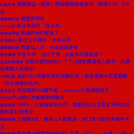
蒐藏價值一棟房！周裕穎開箱最景仰「解構大師」6作
封面故事
品
風往哪裡吹
總編輯的話
自以為是的「我以為」
CEO上線
我會的他們都會了！
商場自慢塾
數位公共建設 全民共享
新物種Biz
想留住人才 先成為造夢者
服務最前線
升息不停、出口下滑 台股為何還是漲？
費雪專欄
沒其他更年輕的人了？川拜恐再演老人戰爭，民調
金融時報精選
看美國人的無奈
誠品24小時書店為何落腳松菸？吳旻潔賭大巨蛋翻轉
火線話題
「台北城東的未來」
滴妹再睡5分鐘手搖、Joeman千萬課程推手 ，
產業風雲
PressPlay網紅流量變現術曝光
LVMH、江振誠都來合作，揭密夜店大王夏家兄弟如何
產業風雲
圈粉高社經男女
才減虧4成，爆泰山入股風波，街口支付如何爭議中求
焦點新聞
生
電支業大撒幣時代結束》全盈、街口、一卡通「少賠一
焦點新聞