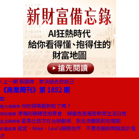
上一期
張國煒 對決過去的自己
《商業周刊》第 1852 期
你的領帶圈對粉了嗎？
魅力領導學
溥儀的腕錶登拍賣會 錶盤色差揭密軟禁生活日常
特別報導
愛馬仕首次在台辦劇場 到北流聽凱莉包唱歌
生活新鮮事
故宮、Nike、Levi's競相合作 不賣衣服的時裝設計鬼
封面故事
才