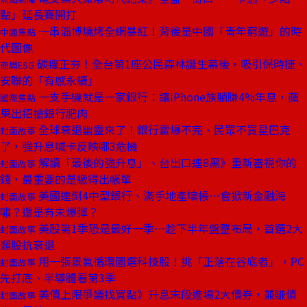
點」延長賽開打
一串淄博燒烤全網暴紅！背後是中國「青年窮遊」的時
中國焦點
代圖像
碳權正夯！全台第1座公民森林誕生幕後，吸引保時捷、
商周ESG
安聯的「有感永續」
一支手機就是一家銀行：讓iPhone族躺賺4%年息，蘋
國際焦點
果出招搶銀行肥肉
全球衰退幽靈來了！銀行雷爆不完、民眾不買星巴克
封面故事
了，強升息喊卡反映哪3危機
解讀「最後的強升息」、台出口連8黑》重新審視你的
封面故事
錢，最重要的是繳得出帳單
美國連倒4中型銀行、滿手地產壞帳⋯會掀新金融海
封面故事
嘯？還是有未爆彈？
美股第1季恐是最好一季⋯趁下半年盤整布局，首選2大
封面故事
類股抗衰退
用一張景氣循環圖選科技股！挑「正落在谷底者」，PC
封面故事
先打底、半導體看第3季
美債上限爭議找買點》升息末段進場2大債券，兼賺債
封面故事