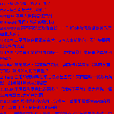
你也是「答人」嗎？
CEO上線
別急著說我懂了！
商場自慢塾
讓無人機與信任齊飛
新物種Biz
僥倖，致命的吸引力
服務最前線
禁不禁都是政治自殺⋯⋯TikTok為何能讓歐美政府
金融時報精選
如此尷尬？
三星再挖台積電前主管！2樁人事新動向，看半導體國
科技風雲
際盃挖角大戰
台達電小金雞登泰國股王！泰達電為什麼是電動車獲利
科技風雲
密碼？
越鬧越好、越破框它越愛！奧斯卡7獎贏家《媽的多重
國際焦點
宇宙》幕後公司何方神聖？
它用50元咖啡在印尼打敗星巴克！東南亞唯一餐飲獨角
全球話題
獸 創業第1年就賺錢秘密
印尼獨角獸竟比泰國多？「消滅不平等」變大商機 催
全球話題
生東南亞第2大新創樂園
與蘋果聯名信用卡仍慘摔 華爾街資優生高盛的兩
商周CEO學院
難：該做自己，還是別人期許的？
他拍黑琵30年，喪妻、罹癌擋不了他記錄生態奇蹟：想
商周ESG