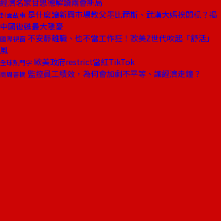
經濟名家甘思德解讀兩會新局
是什麼讓新興市場教父墨比爾斯、武漢大媽挨悶棍？揭
封面故事
中國復甦最大隱憂
不安靜離職、也不當工作狂！歐美Z世代吹起「舒活」
國際視窗
風
歐美政府restrict當紅TikTok
全球熱門字
監控員工績效，為何會加劇不平等、讓經濟走鐘？
商周書摘