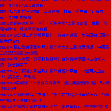
向世界證明台灣人很善良
特斯拉第5號員工沙漠創業 打造「重生電池」讓蓋
國際焦點
茲、貝佐斯搶投資
兩岸直航第一時間，前進中國4大經濟廊帶 直擊「習
封面故事
獨權時代」經濟重開機真相
走訪珠三角外貿重鎮》一位台商透露：華為開始低頭拉
封面故事
攏我們合作
昆山變身電動車城！從外商大逃亡到消費爆棚，中國長
封面故事
三角追蹤復甦2大重點
深入合肥、武漢科技雙城》台幹買半導體中古機修來
封面故事
用：我想回家了
北京兩會火熱登場》被外資留校察看⋯中國商人透露
封面故事
「仇美友台」新風向
A股看漲15％最新投資報告 全民瘋露營的中國，5大機
封面故事
會股出列
中國爬得起？怎賺人民幣？前白宮亞洲專家庫珀：台商
封面故事
得判斷會不會被中國利用
中國外企都在學鄧小平的「韜光養晦」...來往美中30年
封面故事