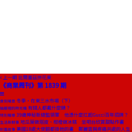
上一期
比爾蓋茲拚花東
《商業周刊》第 1839 期
冬季，在東三水市場（下）
食刻場景
有錢人都戴什麼錶？
抽屜裡的時光機
39歲神秘新總監領軍 他憑什麼扛起Gucci百年招牌？
特別報導
地瓜葉做塔皮、柑橙做冰糕 坐吧台欣賞甜點作畫
生活新鮮事
美國18處大使館都掛她的畫 鄭麗雲與疼痛共處的人生
封面故事