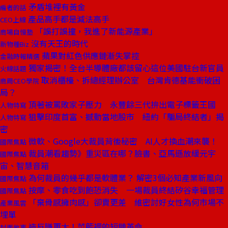
矛盾堆裡有黃金
編者的話
產品高手都是減法高手
CEO上線
「誤打誤撞，我進了新能源產業」
商場自慢塾
沒有天王的時代
新物種Biz
蘋果對紅色供應鏈漸失掌控
金融時報精選
獨家揭密！全台半導體廠都該留心這位美國駐台新官員
火線話題
取消櫃檯、拆總經理辦公室 台灣肯德基能衝破困
商周CEO學院
局？
頂著被罵敗家子壓力 永豐餘三代拚出電子標籤王國
人物特寫
狙擊印度首富、撼動當地股市 紐約「騙局終結者」揭
人物特寫
密
微軟、Google大裁員背後秘密 AI人才換血潮來襲！
國際焦點
裁員潮看趨勢》重災區在哪？臉書、亞馬遜放緩元宇
國際焦點
宙、智慧音箱
為何裁員的幾乎都是軟體業？ 解密3個必知產業新風向
國際焦點
按摩、零食吃到飽恐消失 一場裁員終結矽谷幸福管理
國際焦點
「棄骨感擁肉感」卻賣更差 維密討好女性為何市場不
產業風雲
埋單
造反賺更大！菜籃裡的短鏈革命
封面故事