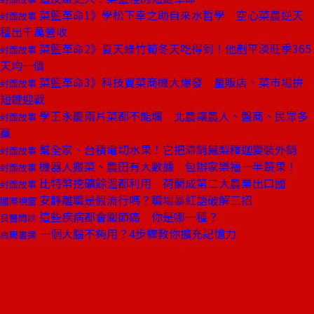
菜籃革命1》學松下幸之助自來水哲學 空心菜農逆天
封面故事
種出千萬營收
菜籃革命2》夏天綠竹筍冬天吃得到！他剷平淡旺季365
封面故事
天均一價
菜籃革命3》科技買菜商機大爆發 量販店、菜市場拚
封面故事
短鏈迎戰
學王永慶兩片菜都不能爛 北農讓農人、盤商、民眾多
封面故事
贏
幫全家、台積電切水果！它把滯銷鳳梨釋迦變裝外銷
封面故事
機器人搬菜、農田有大數據 包辦家樂福一半蔬果！
封面故事
比特幣挖礦餘溫都利用 荷蘭成第二大農業出口國
封面故事
安靜離職是假流行嗎？職場暴紅語破解三招
國際視窗
這些疾病都會關節痛 你是哪一種？
良醫問診
一個大腦不夠用？4步驟教你擴充記憶力
商周書摘