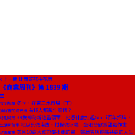
上一期
比爾蓋茲拚花東
《商業周刊》第 1839 期
冬季，在東三水市場（下）
食刻場景
有錢人都戴什麼錶？
抽屜裡的時光機
39歲神秘新總監領軍 他憑什麼扛起Gucci百年招牌？
特別報導
地瓜葉做塔皮、柑橙做冰糕 坐吧台欣賞甜點作畫
生活新鮮事
美國18處大使館都掛她的畫 鄭麗雲與疼痛共處的人生
封面故事