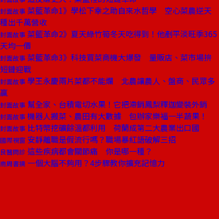
菜籃革命1》學松下幸之助自來水哲學 空心菜農逆天
封面故事
種出千萬營收
菜籃革命2》夏天綠竹筍冬天吃得到！他剷平淡旺季365
封面故事
天均一價
菜籃革命3》科技買菜商機大爆發 量販店、菜市場拚
封面故事
短鏈迎戰
學王永慶兩片菜都不能爛 北農讓農人、盤商、民眾多
封面故事
贏
幫全家、台積電切水果！它把滯銷鳳梨釋迦變裝外銷
封面故事
機器人搬菜、農田有大數據 包辦家樂福一半蔬果！
封面故事
比特幣挖礦餘溫都利用 荷蘭成第二大農業出口國
封面故事
安靜離職是假流行嗎？職場暴紅語破解三招
國際視窗
這些疾病都會關節痛 你是哪一種？
良醫問診
一個大腦不夠用？4步驟教你擴充記憶力
商周書摘