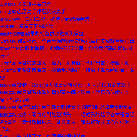
矛盾堆裡有黃金
編者的話
產品高手都是減法高手
CEO上線
「誤打誤撞，我進了新能源產業」
商場自慢塾
沒有天王的時代
新物種Biz
蘋果對紅色供應鏈漸失掌控
金融時報精選
獨家揭密！全台半導體廠都該留心這位美國駐台新官員
火線話題
取消櫃檯、拆總經理辦公室 台灣肯德基能衝破困
商周CEO學院
局？
頂著被罵敗家子壓力 永豐餘三代拚出電子標籤王國
人物特寫
狙擊印度首富、撼動當地股市 紐約「騙局終結者」揭
人物特寫
密
微軟、Google大裁員背後秘密 AI人才換血潮來襲！
國際焦點
裁員潮看趨勢》重災區在哪？臉書、亞馬遜放緩元宇
國際焦點
宙、智慧音箱
為何裁員的幾乎都是軟體業？ 解密3個必知產業新風向
國際焦點
按摩、零食吃到飽恐消失 一場裁員終結矽谷幸福管理
國際焦點
「棄骨感擁肉感」卻賣更差 維密討好女性為何市場不
產業風雲
埋單
造反賺更大！菜籃裡的短鏈革命
封面故事