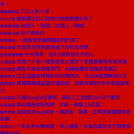
家！
刀口上的小事
總編輯的話
後勤單位的心跳為什麼總是慢半拍？
CEO上線
40個人，賠錢；20個人，賺錢
商場自慢塾
我不敢害你
阿榮看台商
一組帳號走遍網路的時代來了
新物種Biz
別盲目忽視悲觀情緒下的利多訊號
費雪專欄
中共清零 丟失3億新冠世代的心
金融時報精選
普發六千是小確幸還是大撒幣？看懂超徵稅背後爭議
火線話題
轉念不擠台積電窄門 44歲無塵室老廠反而稱王
科技風雲
從五星飯店烤鴨到40元鴨肉丸 全出自這間鴨肉大王
產業風雲
業務軍團懂晶圓又懂紡織 貨運承攬老3淨利率超越老
產業風雲
大
它讓Google拉警報 最新人工智慧ChatGPT實測
科技風雲
與AI溝通成新職業 年薪一舉飆上4百萬！
科技風雲
超級串流App最後一塊拼圖 蘋果、亞馬遜搶播職棒足
國際焦點
球賽
十年前為永續減產、停止擴張！永遠的龐克女王薇薇安
商周ESG
魏斯伍德