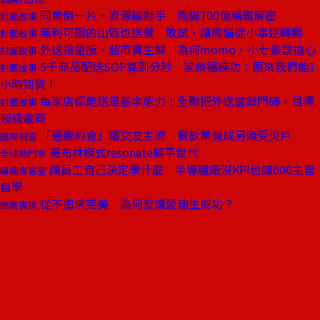
同業倒一片、資源輸對手 熊貓700億稱霸解密
封面故事
無利可圖的山區也送餐 敢試，讓熊貓從小事逆轉勝
封面故事
外送揪量販、超市賣生鮮 為何momo、小七最該擔心
封面故事
5千商品配送SOP算到分秒 家樂福練功：原來我們能1
封面故事
小時到貨！
每家店都能送是基本能力！全聯把外送當敲門磚，目標
封面故事
超級電商
「通膨約會」躍交友主流 餐飲業竟成另類受災戶
國際視窗
哥布林模式resonate躺平世代
全球熱門字
讓員工自己決定學什麼 半導體廠沒KPI也讓600主管
編輯會客室
自學
從不追求完美 為何反讓愛廸生成功？
商周書摘