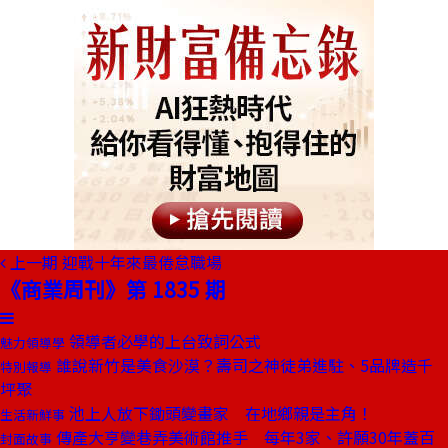
上一期
迎戰十年來最倦怠職場
《商業周刊》第 1835 期
領導者必學的上台致詞公式
魅力領導學
誰說新竹是美食沙漠？壽司之神徒弟進駐、5品牌造千
特別報導
坪聚
池上人放下鋤頭變畫家 在地鄉親是主角！
生活新鮮事
傳產大亨變巷弄美術館推手 每年3家、許願30年蓋百
封面故事