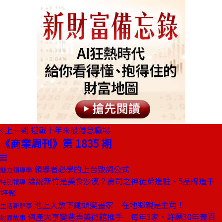
上一期
迎戰十年來最倦怠職場
《商業周刊》第 1835 期
領導者必學的上台致詞公式
魅力領導學
誰說新竹是美食沙漠？壽司之神徒弟進駐、5品牌造千
特別報導
坪聚
池上人放下鋤頭變畫家 在地鄉親是主角！
生活新鮮事
傳產大亨變巷弄美術館推手 每年3家、許願30年蓋百
封面故事