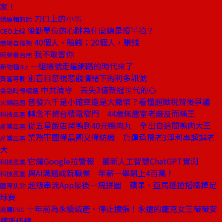
家！
刀口上的小事
總編輯的話
後勤單位的心跳為什麼總是慢半拍？
CEO上線
40個人，賠錢；20個人，賺錢
商場自慢塾
我不敢害你
阿榮看台商
一組帳號走遍網路的時代來了
新物種Biz
別盲目忽視悲觀情緒下的利多訊號
費雪專欄
中共清零 丟失3億新冠世代的心
金融時報精選
普發六千是小確幸還是大撒幣？看懂超徵稅背後爭議
火線話題
轉念不擠台積電窄門 44歲無塵室老廠反而稱王
科技風雲
從五星飯店烤鴨到40元鴨肉丸 全出自這間鴨肉大王
產業風雲
業務軍團懂晶圓又懂紡織 貨運承攬老3淨利率超越老
產業風雲
大
它讓Google拉警報 最新人工智慧ChatGPT實測
科技風雲
與AI溝通成新職業 年薪一舉飆上4百萬！
科技風雲
超級串流App最後一塊拼圖 蘋果、亞馬遜搶播職棒足
國際焦點
球賽
十年前為永續減產、停止擴張！永遠的龐克女王薇薇安
商周ESG
魏斯伍德