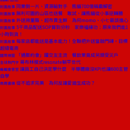
同業倒一片、資源輸對手 熊貓700億稱霸解密
封面故事
無利可圖的山區也送餐 敢試，讓熊貓從小事逆轉勝
封面故事
外送揪量販、超市賣生鮮 為何momo、小七最該擔心
封面故事
5千商品配送SOP算到分秒 家樂福練功：原來我們能1
封面故事
小時到貨！
每家店都能送是基本能力！全聯把外送當敲門磚，目標
封面故事
超級電商
「通膨約會」躍交友主流 餐飲業竟成另類受災戶
國際視窗
哥布林模式resonate躺平世代
全球熱門字
讓員工自己決定學什麼 半導體廠沒KPI也讓600主管
編輯會客室
自學
從不追求完美 為何反讓愛廸生成功？
商周書摘