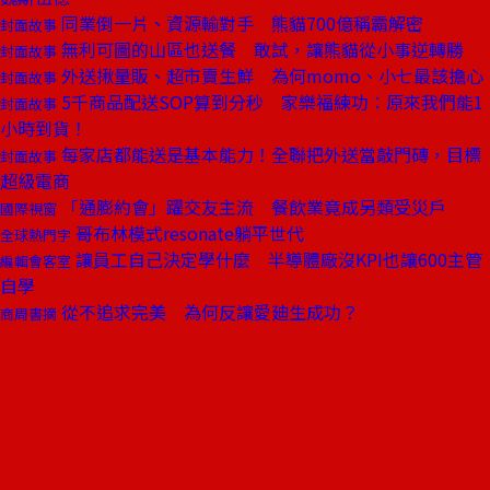
同業倒一片、資源輸對手 熊貓700億稱霸解密
封面故事
無利可圖的山區也送餐 敢試，讓熊貓從小事逆轉勝
封面故事
外送揪量販、超市賣生鮮 為何momo、小七最該擔心
封面故事
5千商品配送SOP算到分秒 家樂福練功：原來我們能1
封面故事
小時到貨！
每家店都能送是基本能力！全聯把外送當敲門磚，目標
封面故事
超級電商
「通膨約會」躍交友主流 餐飲業竟成另類受災戶
國際視窗
哥布林模式resonate躺平世代
全球熱門字
讓員工自己決定學什麼 半導體廠沒KPI也讓600主管
編輯會客室
自學
從不追求完美 為何反讓愛廸生成功？
商周書摘