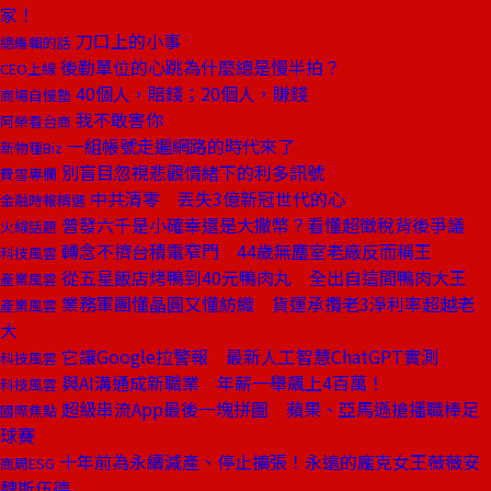
家！
刀口上的小事
總編輯的話
後勤單位的心跳為什麼總是慢半拍？
CEO上線
40個人，賠錢；20個人，賺錢
商場自慢塾
我不敢害你
阿榮看台商
一組帳號走遍網路的時代來了
新物種Biz
別盲目忽視悲觀情緒下的利多訊號
費雪專欄
中共清零 丟失3億新冠世代的心
金融時報精選
普發六千是小確幸還是大撒幣？看懂超徵稅背後爭議
火線話題
轉念不擠台積電窄門 44歲無塵室老廠反而稱王
科技風雲
從五星飯店烤鴨到40元鴨肉丸 全出自這間鴨肉大王
產業風雲
業務軍團懂晶圓又懂紡織 貨運承攬老3淨利率超越老
產業風雲
大
它讓Google拉警報 最新人工智慧ChatGPT實測
科技風雲
與AI溝通成新職業 年薪一舉飆上4百萬！
科技風雲
超級串流App最後一塊拼圖 蘋果、亞馬遜搶播職棒足
國際焦點
球賽
十年前為永續減產、停止擴張！永遠的龐克女王薇薇安
商周ESG
魏斯伍德