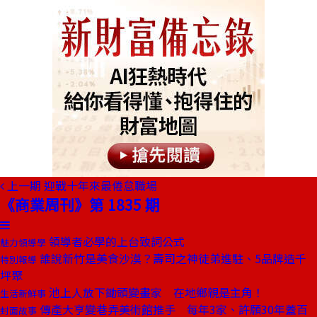
上一期
迎戰十年來最倦怠職場
《商業周刊》第 1835 期
領導者必學的上台致詞公式
魅力領導學
誰說新竹是美食沙漠？壽司之神徒弟進駐、5品牌造千
特別報導
坪聚
池上人放下鋤頭變畫家 在地鄉親是主角！
生活新鮮事
傳產大亨變巷弄美術館推手 每年3家、許願30年蓋百
封面故事