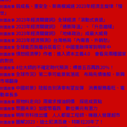
弱成長、重安全、新商模減速 2023年經濟主旋律「慢
封面故事
世」
2023年經濟關鍵詞》全球經濟「滾動式衰退」
封面故事
2023年經濟關鍵詞》「通膨降溫」、「升息趨緩」
封面故事
2023年經濟關鍵詞》「地緣政治」成最大威脅
封面故事
2023年經濟預測》台灣格局「內需喜、外銷愁」
封面故事
全球能否脫離谷底看它！中國重啟得等到明年中
封面故事
憤怒經濟學》作者：進入資本主義4.0 會看見兩種國家
封面故事
的對抗
4位大師的不確定時代預測：標普五百再跌20％！
封面故事
全球市況》第二季可能景氣落底 布局先債後股、新興
封面故事
市場翻身
中國前景》陸股告別清零有望反彈 消費服務看旺、電
封面故事
動車長多
原物料走向》兩需求撐油銅價 探底成買點
封面故事
幣圈未來》加密幣看跌 數位美元有潛力
封面故事
明年夯科技出爐 人人都是工程師、機器人營運超市
封面故事
圖解2023，迪士尼滿百歲、特斯拉20年了！
封面故事