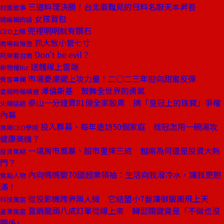
三道料理決勝！台北最難見的日料名廚天本昇吾
封面故事
女孩買包
總編輯的話
兜裡明明就有鑽石
CEO上線
抓大放小管七寸
商場自慢塾
Don't be evil？
阿榮看台商
送麵線上雲端
新物種Biz
市場憂慮變上攻力量！二○二三年迎向甜蜜反彈
費雪專欄
澤倫斯基 鼓舞全世界的勇氣
金融時報精選
泰山一分鐘賣81億全家股票 摘「皇冠上的珠寶」爭權
火線話題
內幕
投入群募、每年造訪50個家庭 桂冠怎用一碗湯攻
商周CEO學院
健康商機？
一場房市風暴、股市重摔三成 越南為何還是投資大熱
投資焦點
門？
內向媽媽變70國超業領袖：生活向我潑冷水，讓我更飽
焦點人物
滿！
從投影機跨界無人機 它結盟小7要讓御飯團飛上天
科技風雲
直銷龍頭八成訂單從線上來 轉型關鍵竟是「不做也沒
產業風雲
關係」