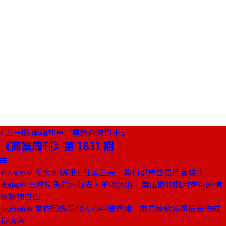
上一期
兩輛神車 重燃台灣造車夢
《商業周刊》第 1831 期
義大利總理上任連三天，為何都穿亞曼尼套裝？
魅力領導學
三種視角看水豚君、羊駝沐浴 壽山動物園用空中廊道
特別報導
放動物自由
畫作回應現代人心中彼得潘 來看療癒系畫展安撫成
生活新鮮事
長傷痛