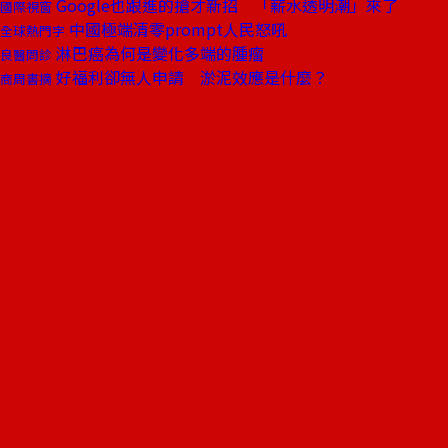
Google也跟進的搶才新招 「薪水透明潮」來了
國際視窗
中國極端清零prompt人民怒吼
全球熱門字
淋巴癌為何是變化多端的腫瘤
良醫問診
好福利卻無人申請 淤泥效應是什麼？
商周書摘