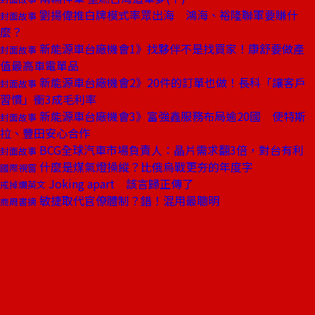
劉揚偉推白牌模式率眾出海 鴻海、裕隆聯軍要賺什
封面故事
麼？
新能源車台廠機會1》找夥伴不是找買家！康舒要做產
封面故事
值最高車電單品
新能源車台廠機會2》20件的訂單也做！長科「讓客戶
封面故事
習慣」衝3成毛利率
新能源車台廠機會3》富強鑫服務布局逾20國 使特斯
封面故事
拉、豐田安心合作
BCG全球汽車市場負責人：晶片需求翻3倍，對台有利
封面故事
什麼是煤氣燈操縱？比俄烏戰更夯的年度字
國際視窗
Joking apart 該言歸正傳了
戒掉爛英文
敏捷取代官僚體制？錯！混用最聰明
商周書摘