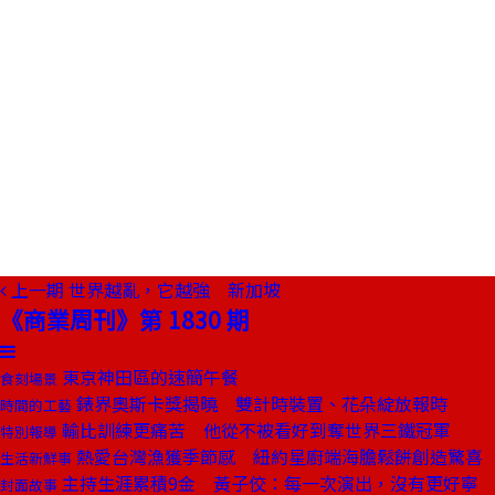
上一期
世界越亂，它越強 新加坡
《商業周刊》第 1830 期
東京神田區的速簡午餐
食刻場景
錶界奧斯卡獎揭曉 雙計時裝置、花朵綻放報時
時間的工藝
輸比訓練更痛苦 他從不被看好到奪世界三鐵冠軍
特別報導
熱愛台灣漁獲季節感 紐約星廚端海膽鬆餅創造驚喜
生活新鮮事
主持生涯累積9金 黃子佼：每一次演出，沒有更好寧
封面故事