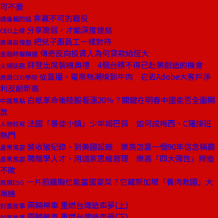
可不要
非贏不可的戰役
總編輯的話
分享脆弱，才能深度連結
CEO上線
把兒子跟員工一樣對待
商場自慢塾
傳奇反向投資人為何貸款給恆大
金融時報精選
拜登出席裝機典禮 4個台積不得已赴美創造的機會
火線話題
從直播、電商熱潮嗅到牛肉 它丟Adobe大客戶淨
商周CEO學院
利反創新高
白紙革命後陸股看漲20％？關鍵在明春中國能否全面開
中國焦點
放
法國「暴徒小鎮」少年姆巴佩 如何成梅西、C羅接班
人物特寫
熱門
營收破紀錄、到美國設廠 樂高怎靠一個90年信念稱霸
產業風雲
聘雜學人才、用道家思維管理 樂高「四大彈性」締造
產業風雲
不敗
一片煎雞胸也能當國宴菜？它藏新加坡「養肉救國」大
商周ESG
商機
兩輛神車 重燃台灣造車夢(上)
封面故事
兩輛神車 重燃台灣造車夢(下)
封面故事