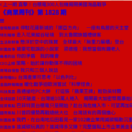
上一期
直擊！台積電300人包機揭開美國淘晶戰爭
《商業周刊》第 1828 期
停駐花蓮新城的「挪亞方舟」 一座有鳥居的天主堂
發現酷建築
走入花東縱谷秘境 到太魯閣族婚禮做客
特別報導
懸浮於空中的珠寶 全球最大「無重力展櫃」登台
生活新鮮事
被豪宅耽誤的小說家 梁德煌：我想當個有趣老人
封面故事
你的矛盾 我的機會
編者的話
策略，始於讓你動彈不得的困境
CEO上線
我只和三個人說話
商場自慢塾
台灣產業可思考「以色列化」
新物種Biz
暖化戰爭迫歐洲嘗試「科學怪食」
金融時報精選
高通搶吃PC大餅 打這張「蘋果王牌」較勁英特爾
科技風雲
10天破產、台灣逾10萬人捲入 揭開最大加密幣風暴始
全球話題
巴菲特買台積電只是開始？趁台海危機入市、可望再加
投資焦點
川普四優勢再戰總統大位 台灣該有的兩個擔心
國際焦點
我們，在台南地瓜田看見一家102歲企業用減碳驅動沉
封面故事
誰減碳玩真的？誰減得多又賺？完整盤點上市企業黃金
封面故事