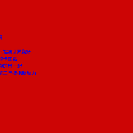
錢
不能讓世界變好
的卡關點
你的串一起
前三年擁抱新壓力