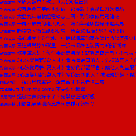
商周大調查：碳競爭力100強出列
封面故事
被客戶罵三字經也要做 它最敢！雲品揮刀砍備品
封面故事
大亞九年前就組電線志工團、到你家做用電健檢
封面故事
一群不放棄的老大同人 讓百年老店翻身綠電黑馬
封面故事
購物袋、衛生紙都要管 遠百50個魔鬼KPI省5.5億
封面故事
擔心海面上升淹水 中信銀精算你家在暖化時代值多少
封面故事
王道銀幫算排碳量 一張卡吸綠色消費高4倍新粉絲
封面故事
碳年鑑大師：每件事都是漂綠！就算是偽善者，不代表
封面故事
3心法變月薪5萬人才》當最會喬事的人：先搞清楚人心
封面故事
3心法變月薪5萬人才》當好內部翻譯官：讓他人利益跟
封面故事
3心法變月薪5萬人才》當跑最快的人：被法規追逼？提
封面故事
一招菜鳥教主管 企業留才率竟看增三成
國際視窗
Turn the corner不是要你轉彎
戒掉爛英文
過敏性鼻炎好不了？先學會正確呼吸！
良醫問診
用簡訊溝通壞消息為何是種好領導？
商周書摘