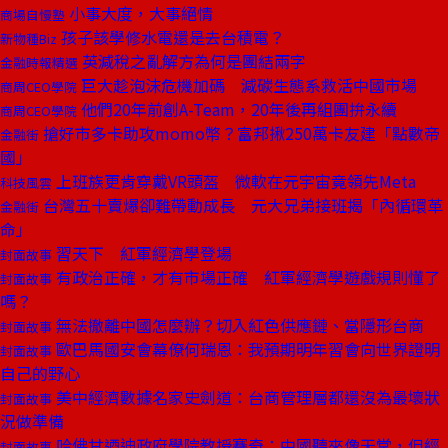
小事大度，大事絕情
商場自慢塾
孩子該學修水電還是去台積電？
新物種Biz
英減稅之亂解方為何是團結兩字
金融時報精選
巨大趁泡沫危機加碼 減碳生態系救活中國市場
商周CEO學院
他們20年前創A-Team，20年後再組團拚永續
商周CEO學院
搶好市多卡助攻momo幣？富邦揪250萬卡友建「點數帝
金融街
國」
上班族更肯穿戴VR頭盔 微軟在元宇宙竟領先Meta
科技風雲
台灣五十賣爆卻難帶動成長 元大兄弟接班揭「內循環革
金融街
命」
習天下 紅軍經濟學登場
封面故事
有政治正確，才有市場正確 紅軍經濟學遊戲規則懂了
封面故事
嗎？
無法撤離中國怎麼辦？切入紅色供應鏈、當隱形台商
封面故事
歐巴馬國安會幕僚何瑞恩：我預期明年習會向世界證明
封面故事
自己的野心
美中經濟數據名家史劍道：台商管理層都還沒為最壞狀
封面故事
況做準備
哈佛甘迺迪政府學院教授賽奇：中國聽來像天堂，但經
封面故事