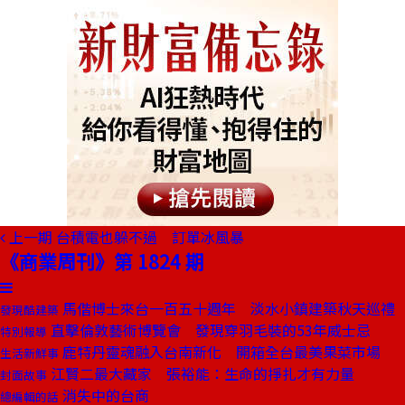
上一期
台積電也躲不過 訂單冰風暴
《商業周刊》第 1824 期
馬偕博士來台一百五十週年 淡水小鎮建築秋天巡禮
發現酷建築
直擊倫敦藝術博覽會 發現穿羽毛裝的53年威士忌
特別報導
鹿特丹靈魂融入台南新化 開箱全台最美果菜市場
生活新鮮事
江賢二最大藏家 張裕能：生命的掙扎才有力量
封面故事
消失中的台商
總編輯的話