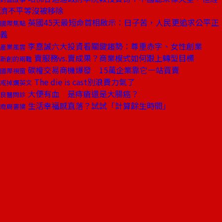
濟不平等沒被移除
英國45天最短命首相啟示：日子苦，人民更追求公平正
國際焦點
義
李嘉誠六大投資看關鍵趨勢：尊重赤字、女性創業
產業風雲
賣服務vs.賣成果？商業模式如何跟上轉型目標
新創的兩難
碳權交易商機爆發 15萬企業靠它一站買賣
國際視窗
The die is cast別浪費力氣了
戒掉爛英文
大便有血 是痔瘡還是大腸癌？
良醫問診
生活幸福感直落？試試「計算餘生時間」
商周書摘