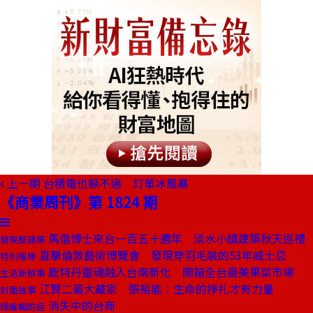
上一期
台積電也躲不過 訂單冰風暴
《商業周刊》第 1824 期
馬偕博士來台一百五十週年 淡水小鎮建築秋天巡禮
發現酷建築
直擊倫敦藝術博覽會 發現穿羽毛裝的53年威士忌
特別報導
鹿特丹靈魂融入台南新化 開箱全台最美果菜市場
生活新鮮事
江賢二最大藏家 張裕能：生命的掙扎才有力量
封面故事
消失中的台商
總編輯的話