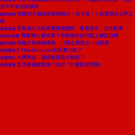
濟不平等沒被移除
英國45天最短命首相啟示：日子苦，人民更追求公平正
國際焦點
義
李嘉誠六大投資看關鍵趨勢：尊重赤字、女性創業
產業風雲
賣服務vs.賣成果？商業模式如何跟上轉型目標
新創的兩難
碳權交易商機爆發 15萬企業靠它一站買賣
國際視窗
The die is cast別浪費力氣了
戒掉爛英文
大便有血 是痔瘡還是大腸癌？
良醫問診
生活幸福感直落？試試「計算餘生時間」
商周書摘