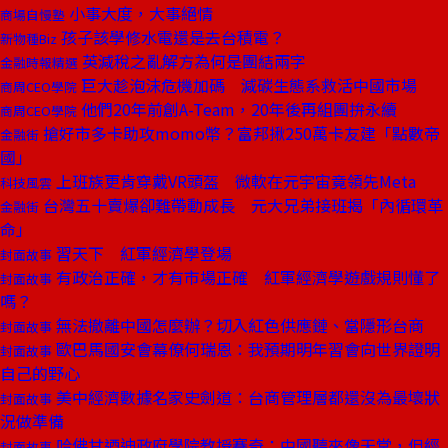
小事大度，大事絕情
商場自慢塾
孩子該學修水電還是去台積電？
新物種Biz
英減稅之亂解方為何是團結兩字
金融時報精選
巨大趁泡沫危機加碼 減碳生態系救活中國市場
商周CEO學院
他們20年前創A-Team，20年後再組團拚永續
商周CEO學院
搶好市多卡助攻momo幣？富邦揪250萬卡友建「點數帝
金融街
國」
上班族更肯穿戴VR頭盔 微軟在元宇宙竟領先Meta
科技風雲
台灣五十賣爆卻難帶動成長 元大兄弟接班揭「內循環革
金融街
命」
習天下 紅軍經濟學登場
封面故事
有政治正確，才有市場正確 紅軍經濟學遊戲規則懂了
封面故事
嗎？
無法撤離中國怎麼辦？切入紅色供應鏈、當隱形台商
封面故事
歐巴馬國安會幕僚何瑞恩：我預期明年習會向世界證明
封面故事
自己的野心
美中經濟數據名家史劍道：台商管理層都還沒為最壞狀
封面故事
況做準備
哈佛甘迺迪政府學院教授賽奇：中國聽來像天堂，但經
封面故事