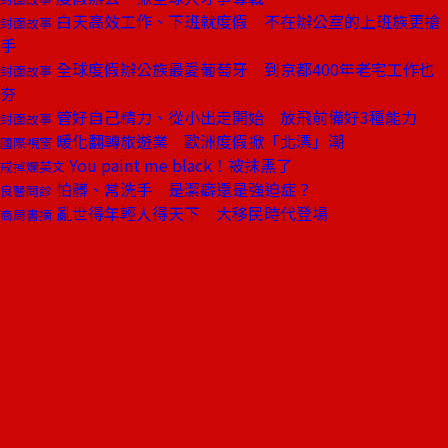
白天高效工作、下班就度假 不在辦公室的上班族更搶
封面故事
手
全球度假辦公族最愛葡萄牙 到京都400年老宅工作也
封面故事
夯
管好自己精力、從小出走開始 放飛前備好3種能力
封面故事
暖化翻轉旅遊業 歐洲度假掀「北漂」潮
國際視窗
You paint me black！被抹黑了
戒掉爛英文
怕髒、常洗手 是潔癖還是強迫症？
良醫問診
亂世得年輕人得天下 大移民時代登場
商周書摘