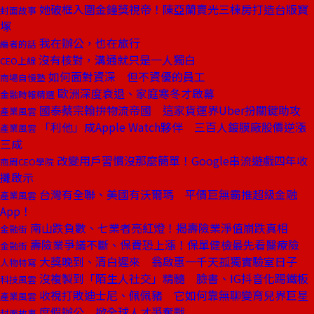
她破框入圍金鐘獎視帝！陳亞蘭賣光三棟房打造台版寶
封面故事
塚
我在辦公，也在旅行
編者的話
沒有核對，溝通就只是一人獨白
CEO上線
如何面對資深 但不資優的員工
商場自慢塾
歐洲深度衰退、家庭寒冬才啟幕
金融時報精選
國泰蔡宗翰拚物流帝國 這家貨運界Uber扮關鍵助攻
產業風雲
「利他」成Apple Watch夥伴 三百人鍍膜廠股價逆漲
產業風雲
三成
改變用戶習慣沒那麼簡單！Google串流遊戲四年收
商周CEO學院
攤啟示
台灣有全聯、美國有沃爾瑪 平價巨無霸推超級金融
產業風雲
App！
南山跌負數、七業者亮紅燈！揭壽險業淨值崩跌真相
金融街
壽險業爭議不斷、保費恐上漲！保單健檢最先看醫療險
金融街
大獎晚到、清白遲來 翁啟惠一千天孤獨實驗室日子
人物特寫
沒複製到「陌生人社交」精髓 臉書、IG抖音化踢鐵板
科技風雲
收視打敗迪士尼、佩佩豬 它如何靠無聊變育兒界巨星
產業風雲
度假辦公 掀全球人才爭奪戰
封面故事