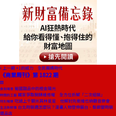
上一期
+1的威力 全民團媽時代
《商業周刊》第 1822 期
葡國甜品中的橙金陽光
食刻場景
藏家爭取腕錶維修權 全方位拆解「二次組裝」
時間的工藝
吃過上千顆米其林星星 他解封先衝維也納聽音樂會
特別報導
台北時裝週怎麼玩？漫畫人物登伸展台、髮廊變時裝
生活新鮮事
選品店