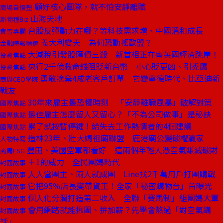
顧好核心團隊，就不怕安靜離職
商場自慢塾
山海天地
新物種Biz
台股反彈動力在哪？等科技需求增、中國溫和成長
費雪專欄
義大利變天 為何恐動搖歐盟？
金融時報精選
大減稅引發股匯債三殺 新首相正在害英國經濟跳崖！
投資焦點
央行2千億救命錢阻貶新台幣 小心貶更凶、引禿鷹
投資焦點
勇敢捨棄4成老客戶訂單 它變寧德時代、比亞迪新
商周CEO學院
戰友
30年來雇主最恐懼時刻 「安靜離職風暴」破解對策
國際焦點
最佳雇主怎麼留人又留心？「不為公司做事」是秘訣
國際焦點
累了就按暫停鍵！給失去工作熱情者的4個建議
國際焦點
造林23年、壯大媽祖廟聯盟 鹿港廟公變碳權贏家
人物特寫
豐田、美國空軍都看好 這兩個年輕人憑空氣賺減碳財
商周ESG
＋1的威力 全民團媽時代
封面故事
人人當團主、兩人就成團 Line找2千萬用戶打團購戰
封面故事
它把95％店長變帶貨王！全家「秘密購物台」首曝光
封面故事
個人化分潤打造第二收入 全聯「賽馬制」組團媽大軍
封面故事
會用網路就能揪團、拚加薪？先學會熬過「對空氣講
封面故事
話」