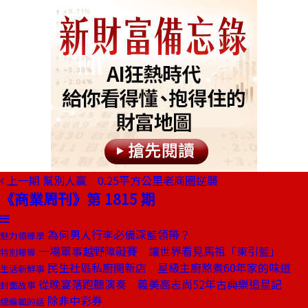
上一期
幫別人贏 0.25平方公里老商圈逆襲
《商業周刊》第 1815 期
為何男人行李必備深藍領帶？
魅力領導學
一場軍事越野障礙賽 讓世界看見馬祖「東引藍」
特別報導
民生社區私廚開新店 星級主廚熬煮60年家的味道
生活新鮮事
從晚宴落跑聽演奏 義美高志尚52年古典樂追星記
封面故事
除非中彩券
總編輯的話