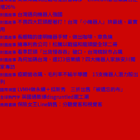
增26％
台灣邁向機器人強國
封面故事
不畏四大巨頭壓著打！台灣「小機器人」拚最速、最實
封面故事
用
長眼睛的達明機器手臂，做出咖啡、章魚燒
封面故事
擁專利救公司！松騰以戰逼和龍頭變全球二哥
封面故事
看準巨頭「出貨慢吞吞」破口，台灣精銳市占飆
封面故事
為何加碼台灣、還訂3倍業績？四大機器人家族安川獨
封面故事
家專訪
疫期營收飆、毛利率不輸半導體 15支機器人潛力股出
封面故事
列
LVMH做永續＋挺新秀 三折出售「被遺忘的布」
國際視窗
英國通膨爆disgruntled罷工潮
全球熱門字
保險女王Line銷售：分聽覺客和視覺客
商周書摘