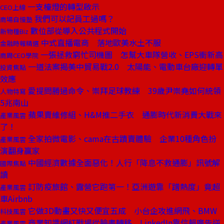
一支檯燈的轉型啟示
CEO上線
我們可以記員工過嗎？
商場自慢塾
數位部從導入公共程式開始
新物種Biz
中式直播電商 落地歐美水土不服
金融時報精選
一張拯救窮忙司機圖 怎幫大車隊營收、EPS衝新高
商周CEO學院
一道法案揭美中貿易戰2.0 太陽能、電動車台廠迎轉單
投資焦點
效應
愛提問勝過命令、崇拜足球教練 39歲尹崇堯如何統領
人物特寫
5兆南山
蘋果賣維修組、H&M推二手衣 通膨時代新消費大戰來
產業風雲
了！
全家拍微電影、cama在古蹟賣體驗 企業10種角色扮
產業風雲
演翻身贏家
中國經濟數據全面惡化！人行「降息不救通膨」訊號解
國際焦點
讀
訂防疫旅館、露營它跑第一！亞洲遊靠「蹭熱度」竟超
產業風雲
車Airbnb
它做3D動畫又快又便宜五成 小台企攻進網飛、BMW
科技風雲
商業知識網紅戰場從臉書轉移 LinkedIn靠信賴廣告逆
產業風雲