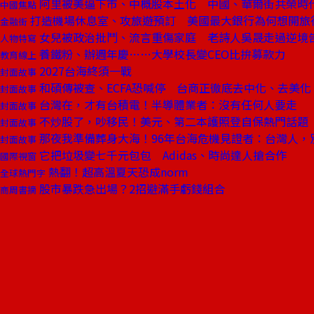
阿里被美逼下市、中概股本土化 中國、華爾街共榮時
中國焦點
打造機場休息室、攻旅遊預訂 美國最大銀行為何想開旅
金融街
女兒被政治批鬥、流言重傷家庭 老詩人吳晟走過逆境
人物特寫
養鐵粉、辦週年慶……大學校長變CEO比拚募款力
教育線上
2027台海終須一戰
封面故事
和碩傳被查、ECFA恐喊停 台商正徹底去中化、去美化
封面故事
台灣在，才有台積電！半導體業者：沒有任何人要走
封面故事
不炒股了，吵移民！美元、第二本護照登自保熱門話題
封面故事
那夜我準備葬身大海！96年台海危機見證者：台灣人，
封面故事
它把垃圾變七千元包包 Adidas、時尚達人搶合作
國際視窗
熱翻！超高溫夏天恐成norm
全球熱門字
股市暴跌急出場？2招避滿手虧錢組合
商周書摘