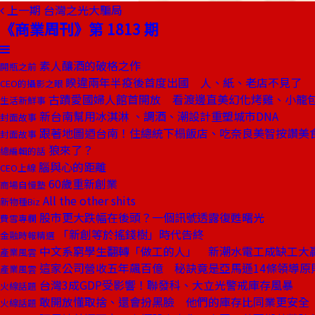
上一期
台灣之光大騙局
《商業周刊》第 1813 期
素人釀酒的破格之作
開瓶之前
睽違兩年半疫後首度出國 人、紙、老店不見了
CEO的攝影之眼
古蹟愛國婦人館首開放 看渡邊直美幻化烤雞、小籠
生活新鮮事
新台南幫用冰淇淋 、調酒、潮設計重塑城市DNA
封面故事
跟著地圖迺台南！住總統下榻飯店、吃奈良美智按讚美
封面故事
狼來了？
總編輯的話
腦與心的距離
CEO上線
60歲重新創業
商場自慢塾
All the other shits
新物種Biz
股市更大跌幅在後頭？一個訊號透露復甦曙光
費雪專欄
「新創等於搖錢樹」時代告終
金融時報精選
中文系窮學生翻轉「做工的人」 新潮水電工成缺工大
產業風雲
這家公司營收五年飆百億 秘訣竟是亞馬遜14條領導原
產業風雲
台灣3成GDP受影響！聯發科、大立光警戒庫存風暴
火線話題
敢開放懂取捨、還會扮黑臉 他們的庫存比同業更安全
火線話題