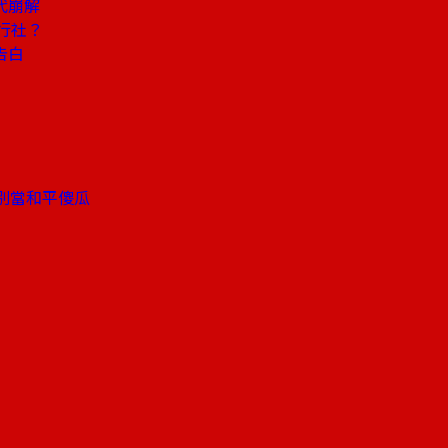
代崩解
行社？
告白
別當和平傻瓜