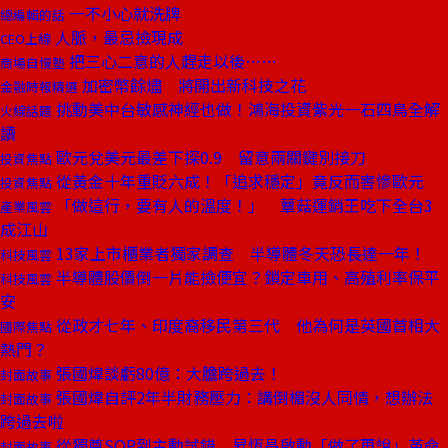
一不小心就洗牌
總編輯的話
人脈，最忌撿現成
CEO上線
把三心二意的人趕走以後……
商場自慢塾
加密幣餘燼 將開出新科技之花
金融時報精選
挑動美中台敏感神經也做！鴻海投資紫光一石四鳥全解
火線話題
讀
歐元兌美元最差下探0.9 留意兩關鍵別接刀
投資焦點
從黃金十年重貶六成！「追求穩定」竟反而害慘歐元
投資焦點
「做這行，要有人的溫度！」 蕈菇運銷王吃下全台3
產業風雲
成江山
13家上市櫃業者獨家調查 半導體冬天恐長達一年！
科技風雲
半導體股價倒一片能撿便宜？鎖定車用、高殖利率保平
科技風雲
安
從政才七年、印度裔移民第三代 他為何是英國首相大
國際焦點
熱門？
張國煒談虧80億：大膽跨過去！
封面故事
張國煒自評2年半財務壓力：講倒楣沒人同情，想辦法
封面故事
跨過去啦
從獨尊SOP到主動試錯 昇恆昌啟動「做了再說」革命
封面故事