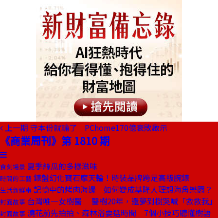
上一期
守本份就輸了 PChome170億衰敗啟示
《商業周刊》第 1810 期
夏季絲瓜的多樣滋味
食刻場景
錶盤幻化寶石摩天輪！時裝品牌跨足高級腕錶
時間的工藝
記憶中的烤肉海邊 如何變成基隆人理想海角樂園？
生活新鮮事
台灣唯一女樹醫 醫樹20年，還夢到樹哭喊「救救我」
封面故事
澆花前先拍拍、森林浴要選時間 7個小技巧聽懂樹語
封面故事