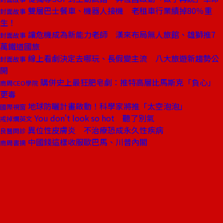
雙層巴士餐車、機器人接機 老租車行業績掉80％重
封面故事
生！
讓危機成為新能力老師 漢來布局無人旅館、雄獅推7
封面故事
萬鐵道國旅
線上看劇決定去哪玩、長假變主流 八大旅遊新趨勢公
封面故事
開
購併史上最狂肥皂劇：推特高層比馬斯克「負心」
商周CEO學院
更毒
地球防曬計畫啟動！科學家將推「太空泡泡」
國際視窗
You don't look so hot 聽了別氣
戒掉爛英文
異位性皮膚炎 不治療恐成永久性疾病
良醫問診
中國錢這樣收服歐巴馬、川普內閣
商周書摘