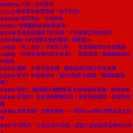
九死一生的勇氣
總編輯的話
我希望我有更常說「我不知道」
CEO上線
容許失敗，不怕失敗
商場自慢塾
從職籃經營談新創投資
新物種Biz
看清悲觀情緒下的訊號：牛市基礎正悄悄成形
費雪專欄
北約齊聲抗俄的暗潮：通膨惡火
金融時報精選
「有人反對，才能做八年」 安倍留給新日本的遺產
火線話題
「台灣有事等同日本有事」 就是安倍！扭轉美歐的抗
火線話題
中格局
通膨、升息可望放緩 鱷魚投資法賺下半年反彈
投資焦點
股市》先看防禦性、獲利2指標 台積電、蘋概股能買
投資焦點
嗎？
債市》3數據預示通膨降溫 布局首選投資級、成熟市場
投資焦點
原物料》油金價格雙雙回跌！黃金短線觀望、能源股有
投資焦點
撐
滴妹拿鐵、肉骨茶餅乾⋯⋯揭跳tone聯名爆賣品誕生秘
產業風雲
辛
全球熊市，它反迎兆元商機！揭密打造加密幣金庫的台灣
金融街
人