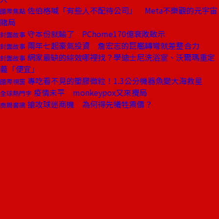
佐伯格喊「有些人不配待公司」 Meta不樂觀的元宇宙
國際焦點
賭局
守本份就輸了 PChome170億衰敗啟示
封面故事
兩年七起豪氣投資 詹宏志的巨艦轉彎就差整合力
封面故事
網家最缺的綜效哪裡找？學迪士尼洗浴室、沃爾瑪重定
封面故事
義「便宜」
專吃看不見的塑膠微粒！1.3公分機器魚變大海救星
國際視窗
疫情未平 monkeypox又來攪局
全球熱門字
搶攻球迷商機 為何得先犧牲票價？
商周書摘