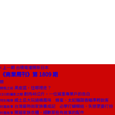
上一期
台積電撞開新日本
《商業周刊》第 1809 期
黑皮諾，往哪裡走？
開瓶之前
剷肉46公斤，一位減重專業戶的告白
CEO的攝影之眼
威士忌大玩過桶風味 蜂蜜、太妃糖甜香瞄準輕飲客
特別報導
台灣最時尚家族養成記 必學打蝴蝶結、失戀更要打扮
封面故事
開箱家族衣櫃，細數那些有故事的配件
封面故事