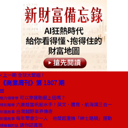
上一期
全球大緊縮！
《商業周刊》第 1807 期
可以穿運動服上班嗎？
魅力領導學
六歲娃當帆船水手！英文、體育、航海課三合一
特別報導
台灣越野車界傳奇
封面故事
每年聚會少一人 他發起重機「紳士路騎」運動
封面故事
請你認識我
總編輯的話