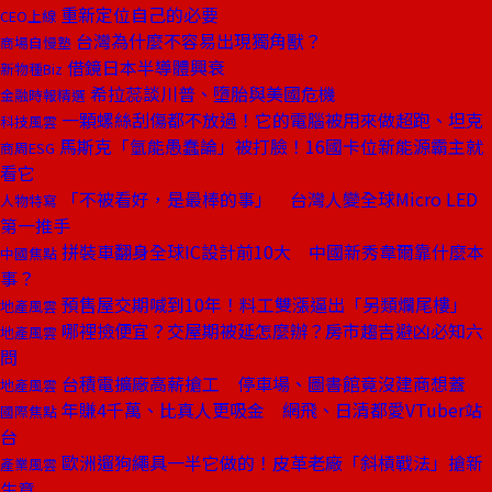
重新定位自己的必要
CEO上線
台灣為什麼不容易出現獨角獸？
商場自慢塾
借鏡日本半導體興衰
新物種Biz
希拉蕊談川普、墮胎與美國危機
金融時報精選
一顆螺絲刮傷都不放過！它的電腦被用來做超跑、坦克
科技風雲
馬斯克「氫能愚蠢論」被打臉！16國卡位新能源霸主就
商周ESG
看它
「不被看好，是最棒的事」 台灣人變全球Micro LED
人物特寫
第一推手
拼裝車翻身全球IC設計前10大 中國新秀韋爾靠什麼本
中國焦點
事？
預售屋交期喊到10年！料工雙漲逼出「另類爛尾樓」
地產風雲
哪裡撿便宜？交屋期被延怎麼辦？房市趨吉避凶必知六
地產風雲
問
台積電擴廠高薪搶工 停車場、圖書館竟沒建商想蓋
地產風雲
年賺4千萬、比真人更吸金 網飛、日清都愛VTuber站
國際焦點
台
歐洲遛狗繩具一半它做的！皮革老廠「斜槓戰法」搶新
產業風雲
生意