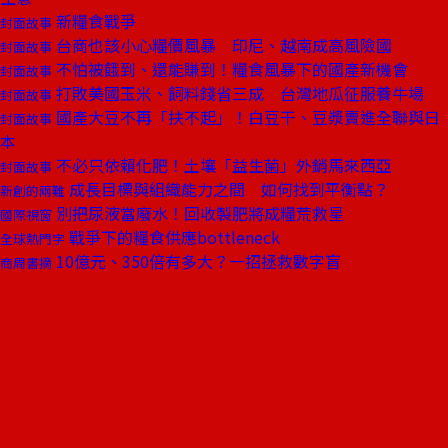
新糧食戰爭
封面故事
台商也該小心糧價風暴 印尼、越南成高風險國
封面故事
不怕被餓到、還能賺到！糧食風暴下的國產新機會
封面故事
打敗美國玉米、飼料錢省三成 台灣地瓜征服養牛場
封面故事
國產大豆不再「扶不起」！白豆干、豆漿賣進全聯與日
封面故事
本
不必只依賴化肥！土壤「益生菌」外銷馬來西亞
封面故事
成長目標與組織能力之間 如何找到平衡點？
新創的兩難
別把尿液當廢水！回收製肥將成糧荒救星
國際視窗
戰爭下的糧食供應bottleneck
全球熱門字
10億元、350倍有多大？一招拯救數字盲
商周書摘