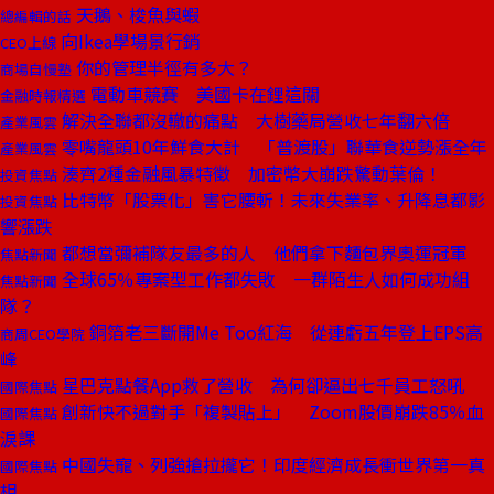
天鵝、梭魚與蝦
總編輯的話
向Ikea學場景行銷
CEO上線
你的管理半徑有多大？
商場自慢塾
電動車競賽 美國卡在鋰這關
金融時報精選
解決全聯都沒轍的痛點 大樹藥局營收七年翻六倍
產業風雲
零嘴龍頭10年鮮食大計 「普渡股」聯華食逆勢漲全年
產業風雲
湊齊2種金融風暴特徵 加密幣大崩跌驚動葉倫！
投資焦點
比特幣「股票化」害它腰斬！未來失業率、升降息都影
投資焦點
響漲跌
都想當彌補隊友最多的人 他們拿下麵包界奧運冠軍
焦點新聞
全球65％專案型工作都失敗 一群陌生人如何成功組
焦點新聞
隊？
銅箔老三斷開Me Too紅海 從連虧五年登上EPS高
商周CEO學院
峰
星巴克點餐App救了營收 為何卻逼出七千員工怒吼
國際焦點
創新快不過對手「複製貼上」 Zoom股價崩跌85％血
國際焦點
淚課
中國失寵、列強搶拉攏它！印度經濟成長衝世界第一真
國際焦點
相