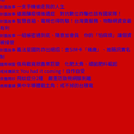
一支手機偷走我的人生
封面故事
遠距釀疫情後遺症 對抗數位詐騙也該有國家隊！
封面故事
智慧音箱、電視也得防駭！台灣賣服務、物聯網資安最
封面故事
有利
一組帳密通到底、隨意加會員 你的「怕麻煩」讓個資
封面故事
被接管
義法星國防詐出絕招：查SIM卡「幾歲」、推簡訊實名
封面故事
制
俄烏戰竟掀農業巨變 化肥太貴、細菌肥料崛起
國際視窗
You had it coming！自作自受
戒掉爛英文
飛蚊症分2種 嚴重恐致視網膜剝離
良醫問診
美中半導體戰主角：戒不掉的台積電
商周書摘