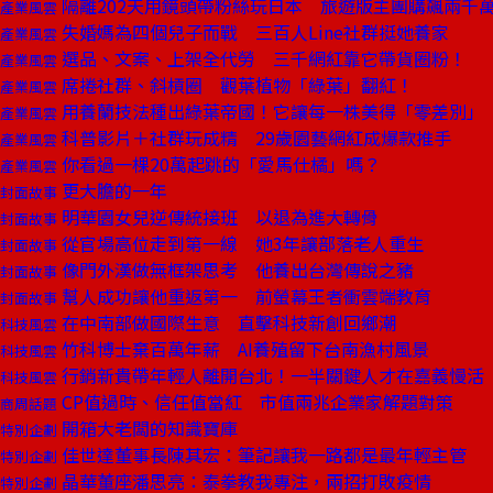
隔離202天用鏡頭帶粉絲玩日本 旅遊版主團購飆兩千
產業風雲
失婚媽為四個兒子而戰 三百人Line社群挺她養家
產業風雲
選品、文案、上架全代勞 三千網紅靠它帶貨圈粉！
產業風雲
席捲社群、斜槓圈 觀葉植物「綠葉」翻紅！
產業風雲
用養蘭技法種出綠葉帝國！它讓每一株美得「零差別」
產業風雲
科普影片＋社群玩成精 29歲園藝網紅成爆款推手
產業風雲
你看過一棵20萬起跳的「愛馬仕橘」嗎？
產業風雲
更大膽的一年
封面故事
明華園女兒逆傳統接班 以退為進大轉骨
封面故事
從官場高位走到第一線 她3年讓部落老人重生
封面故事
像門外漢做無框架思考 他養出台灣傳說之豬
封面故事
幫人成功讓他重返第一 前螢幕王者衝雲端教育
封面故事
在中南部做國際生意 直擊科技新創回鄉潮
科技風雲
竹科博士棄百萬年薪 AI養殖留下台南漁村風景
科技風雲
行銷新貴帶年輕人離開台北！一半關鍵人才在嘉義慢活
科技風雲
CP值過時、信任值當紅 市值兩兆企業家解題對策
商周話題
開箱大老闆的知識寶庫
特別企劃
佳世達董事長陳其宏：筆記讓我一路都是最年輕主管
特別企劃
晶華董座潘思亮：泰拳教我專注，兩招打敗疫情
特別企劃