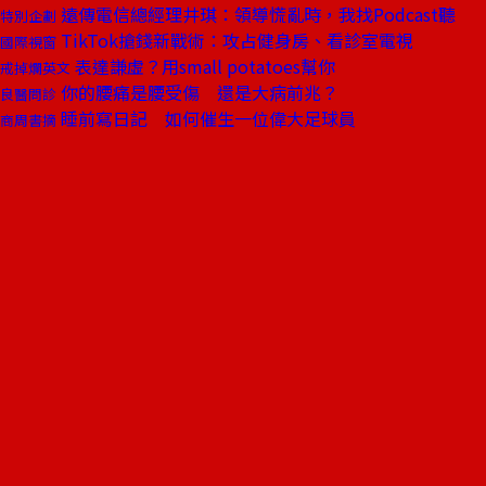
遠傳電信總經理井琪：領導慌亂時，我找Podcast聽
特別企劃
TikTok搶錢新戰術：攻占健身房、看診室電視
國際視窗
表達謙虛？用small potatoes幫你
戒掉爛英文
你的腰痛是腰受傷 還是大病前兆？
良醫問診
睡前寫日記 如何催生一位偉大足球員
商周書摘