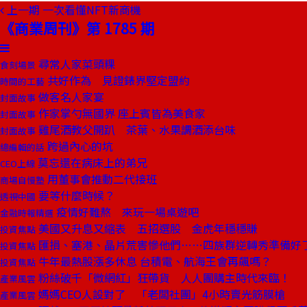
上一期
一次看懂NFT新商機
《商業周刊》第 1785 期
尋常人家菜頭粿
食刻場景
共好作為 見證錶界堅定盟約
時間的工藝
做客名人家宴
封面故事
作家掌勺無國界 座上賓皆為美食家
封面故事
雞尾酒教父開趴 茶葉、水果調酒添台味
封面故事
跨過內心的坑
總編輯的話
莫忘還在病床上的弟兄
CEO上線
用董事會推動二代接班
商場自慢塾
要等什麼時候？
透視中國
疫情好難熬 來玩一場桌遊吧
金融時報精選
美國又升息又縮表 五招選股 金虎年穩穩賺
投資焦點
匯損、塞港、晶片荒害慘他們……四族群逆轉秀準備好
投資焦點
牛年最熱股漲多休息 台積電、航海王會再飆嗎？
投資焦點
粉絲破千「微網紅」狂帶貨 人人團購主時代來臨！
產業風雲
媽媽CEO人設對了 「老闆社團」4小時賣光筋膜槍
產業風雲