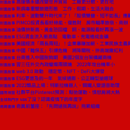
高運價永遠改變世界貿易 工廠更分散、更在地
封面故事
新病毒重塑旅遊形態 工作、假期、生活大融合
封面故事
利率、波動雙升時代來了！「股債雙棲、短不如長」應
封面故事
PIMCO投資長看好綠能、復甦財 房市瞄準旅宿、商辦
封面故事
油價拚新高、黃金恐回檔 銅、能源股看好再漲一波
封面故事
ESG資金流入衝高點 電動車、充電樁成金礦
封面故事
美國經濟「兩長兩短」！企業暴賺加薪、工業民族主義
封面故事
中國「難保五」引爆危機 將降關稅、拚高端撒紅利
封面故事
台商進入中國脫鉤期 美國2個友台架構藏商機
封面故事
習三任外交內政蠟燭兩頭燒 2022年攻台機率小
封面故事
web 3.0 啟動 穩定幣、NFT、DeFi大爆發
封面故事
ESG更普及的一年 氣候通膨、公正轉型搶眼球
封面故事
2022酷品上場：特斯拉機器人、鋼鐵人變語音助理
封面故事
社群平台Pinterest預測：鬆弛運動、憤怒房將大熱
國際視窗
vax了沒？認識疫情下的年度字
全球熱門字
奇異前董座：「先問過我再說」拖累組織
商周書摘