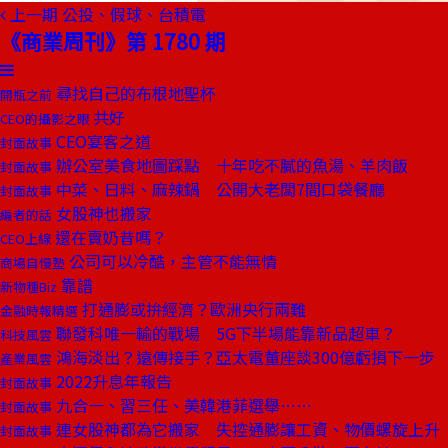
上一期
公投、假球、台積電
《商業周刊》第 1780 期
尋找自己的布根地聖杯
開瓶之前
共好
CEO的攝影之眼
CEO宴客之道
封面故事
辦公室美食地圖踩點 十年吃不膩的魚湯、羊肉飯
封面故事
中菜、日料、麻辣鍋 公開大老闆7間口袋餐廳
封面故事
女股神也搬家
編者的話
還在賣奶昔嗎？
CEO上線
公司可以冷酷，主管不能無情
商場自慢塾
靠譜
新物種Biz
打通膨或拚經濟？歐洲央行兩難
金融時報精選
聯發科唯一輸的戰場 5G下半場能靠新品超車？
科技風雲
鴻海淡出？遠傳接手？亞太電董座談300億虧損下一步
產業風雲
2022升息年報告
封面故事
九合一、習三任、美韓港菲選舉……
封面故事
連女股神都為它搬家 失控通膨讓工資、物價螺旋上升
封面故事