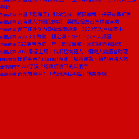
興起
中國「難保五」引爆危機 將降關稅、拚高端撒紅利
封面故事
台商進入中國脫鉤期 美國2個友台架構藏商機
封面故事
習三任外交內政蠟燭兩頭燒 2022年攻台機率小
封面故事
web 3.0 啟動 穩定幣、NFT、DeFi大爆發
封面故事
ESG更普及的一年 氣候通膨、公正轉型搶眼球
封面故事
2022酷品上場：特斯拉機器人、鋼鐵人變語音助理
封面故事
社群平台Pinterest預測：鬆弛運動、憤怒房將大熱
國際視窗
vax了沒？認識疫情下的年度字
全球熱門字
奇異前董座：「先問過我再說」拖累組織
商周書摘