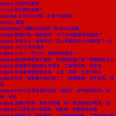
女股神也搬家
編者的話
還在賣奶昔嗎？
CEO上線
公司可以冷酷，主管不能無情
商場自慢塾
靠譜
新物種Biz
打通膨或拚經濟？歐洲央行兩難
金融時報精選
聯發科唯一輸的戰場 5G下半場能靠新品超車？
科技風雲
鴻海淡出？遠傳接手？亞太電董座談300億虧損下一步
產業風雲
2022升息年報告
封面故事
九合一、習三任、美韓港菲選舉……
封面故事
連女股神都為它搬家 失控通膨讓工資、物價螺旋上升
封面故事
高運價永遠改變世界貿易 工廠更分散、更在地
封面故事
新病毒重塑旅遊形態 工作、假期、生活大融合
封面故事
利率、波動雙升時代來了！「股債雙棲、短不如長」應
封面故事
戰
PIMCO投資長看好綠能、復甦財 房市瞄準旅宿、商
封面故事
辦、物流
油價拚新高、黃金恐回檔 銅、能源股看好再漲一波
封面故事
ESG資金流入衝高點 電動車、充電樁成金礦
封面故事
美國經濟「兩長兩短」！企業暴賺加薪、工業民族主義
封面故事