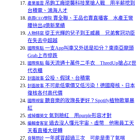
吊鉤工廠逆襲科技業搶人戰 用半薪挖到
產業風雲
台積電、鴻海人才
賣全聯、王品也賣直播客 水產王彎
商周CEO學院
腰拚出4億新業績
從王光輝的兒子到王威晨 兄弟奪冠功臣
人物特寫
在失去中超越
一支App叫車又外送是扣分？東南亞龍頭
國際焦點
Grab上市慘跌
每天流通十萬件二手衣 ThredUp搶占Z世
國際焦點
代衣櫃
公投、假球、台積電
封面故事
不可能低電價又低污染！德國廢核、日本
封面故事
復核各付高代價
聽音樂的玫瑰長更好？Spotify植物歌單暴
國際視窗
紅
氣到臉紅 用purple形容才對
戒掉爛英文
過去沒人懂元宇宙、虛幣 他揪員工天
編輯會客室
天看直播大逆轉
一年感冒超過三次 可能是患了氣喘
良醫問診