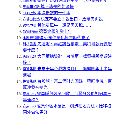
豪邁自然酒佐山林星空 野地倒數迎新
封面故事
算不清楚的能源帳
總編輯的話
本週最讚的一件事
CEO上線
決定不要立即說出口，放幾天再說
商場自慢塾
管他灰犀牛 還是黑天鵝……
透視中國
讓黃金兩年變十年
新物種Biz
公司債量化投資時代來了
金融時報精選
先連嗆、再狂讚台積電 英特爾執行長想
科技風雲
要什麼？
大同董總雙辭 台灣第一檔電機股變營建
火線話題
股？
未來十年台灣錢淹腳目 抓緊明年上半年
投資焦點
進場！
台股族、富二代財力回歸 帶旺重機、百
投資焦點
萬沙發被搶光
雀巢喊包裝全回收 台灣分公司如何早三
商周ESG
年達標？
雀巢分區永續長：創造在地方法，比移植
商周ESG
國外做法更好