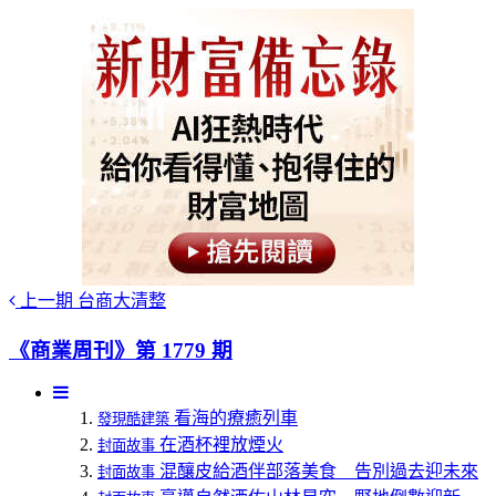
上一期
台商大清整
《商業周刊》第 1779 期
看海的療癒列車
發現酷建築
在酒杯裡放煙火
封面故事
混釀皮給酒伴部落美食 告別過去迎未來
封面故事