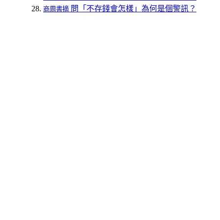
問「不存錢會怎樣」為何是個警訊？
商周書摘