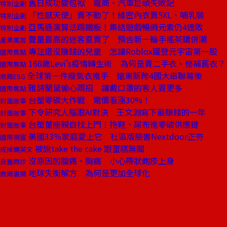
舊日成功變包袱 電商、汽車巨頭失敗記
特別企劃
「性感天使」賣不動了！維密內衣賣5XL、哺乳裝
特別企劃
亞馬遜演算法踢鐵板！集結遊戲暢銷元素仍4連敗
特別企劃
聲量最高的迷客夏賣了 預告新一輪手搖茶購併潮
產業風雲
專注還沒賺錢的兒童 怎讓Roblox躍登元宇宙第一股
國際焦點
168歲Levi's疫情轉生術 為何是賣二手衣、修補舊衣？
國際焦點
全球第一件廢氣衣推手 遠東新跨4國大串聯幕後
商周ESG
雅詩蘭黛偷心兩招 讓戴口罩的客人買更多
國際焦點
台塑零碳大作戰 電價看漲30%！
封面故事
下令研究人腦跟AI對決 王文淵寫下最賺錢的一年
封面故事
台塑董座親自找上門！拖鞋、尿布進零碳供應鏈
封面故事
美國33％家庭愛上它 社區版臉書Nextdoor正夯
國際視窗
被說take the cake 跟蛋糕無關
戒掉爛英文
沒原因的腹痛、胸痛 小心帶狀皰疹上身
良醫問診
地球失衡解方 為何是更加全球化
商周書摘