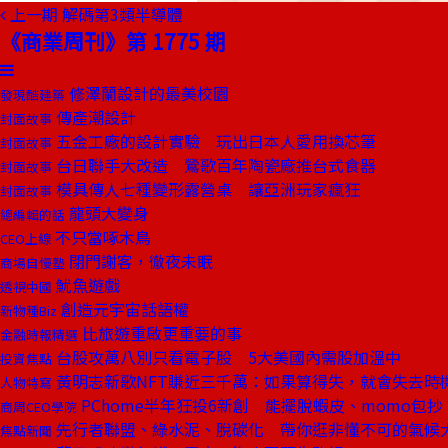
上一期
解碼第3類半導體
《商業周刊》第 1775 期
修澤蘭設計的最美校園
發現酷建築
傳產潮設計
封面故事
五金工廠的設計實驗 玩出日本人愛用換芯筆
封面故事
台日聯手大改造 鶯歌百年陶瓷廠推台式食器
封面故事
模具傳人七種變形露營桌 讓亞洲玩家瘋狂
封面故事
龍頭大變身
總編輯的話
不只當啄木鳥
CEO上線
閉門謝客，徹夜未眠
商場自慢塾
魷魚遊戲
透視中國
創造元宇宙話語權
新物種Biz
比旅遊重啟更重要的事
金融時報精選
台股攻萬八別只看電子股 5大美國內需股加溫中
投資焦點
黃明志新歌NFT賺近三千萬：如果算得失，就會失去時
人物特寫
PChome半年狂投6新創 能擺脫蝦皮、momo包抄
商周CEO學院
先行者聯盟、綠水泥、脫碳化 帶你逛非懂不可的氣候
焦點新聞