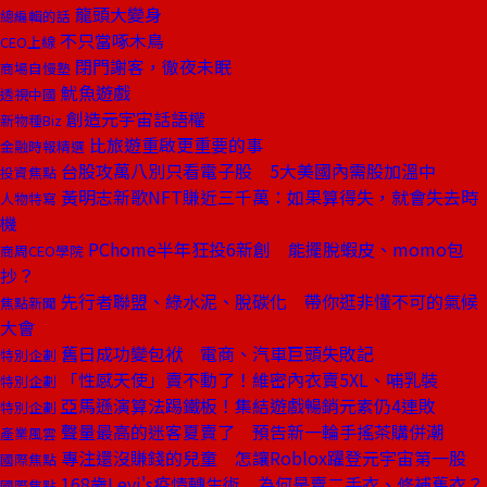
龍頭大變身
總編輯的話
不只當啄木鳥
CEO上線
閉門謝客，徹夜未眠
商場自慢塾
魷魚遊戲
透視中國
創造元宇宙話語權
新物種Biz
比旅遊重啟更重要的事
金融時報精選
台股攻萬八別只看電子股 5大美國內需股加溫中
投資焦點
黃明志新歌NFT賺近三千萬：如果算得失，就會失去時
人物特寫
機
PChome半年狂投6新創 能擺脫蝦皮、momo包
商周CEO學院
抄？
先行者聯盟、綠水泥、脫碳化 帶你逛非懂不可的氣候
焦點新聞
大會
舊日成功變包袱 電商、汽車巨頭失敗記
特別企劃
「性感天使」賣不動了！維密內衣賣5XL、哺乳裝
特別企劃
亞馬遜演算法踢鐵板！集結遊戲暢銷元素仍4連敗
特別企劃
聲量最高的迷客夏賣了 預告新一輪手搖茶購併潮
產業風雲
專注還沒賺錢的兒童 怎讓Roblox躍登元宇宙第一股
國際焦點
168歲Levi's疫情轉生術 為何是賣二手衣、修補舊衣？
國際焦點