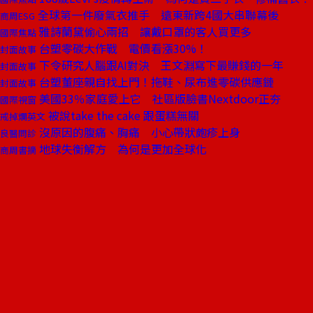
全球第一件廢氣衣推手 遠東新跨4國大串聯幕後
商周ESG
雅詩蘭黛偷心兩招 讓戴口罩的客人買更多
國際焦點
台塑零碳大作戰 電價看漲30%！
封面故事
下令研究人腦跟AI對決 王文淵寫下最賺錢的一年
封面故事
台塑董座親自找上門！拖鞋、尿布進零碳供應鏈
封面故事
美國33％家庭愛上它 社區版臉書Nextdoor正夯
國際視窗
被說take the cake 跟蛋糕無關
戒掉爛英文
沒原因的腹痛、胸痛 小心帶狀皰疹上身
良醫問診
地球失衡解方 為何是更加全球化
商周書摘