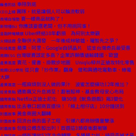
奉陪到底
編者的話
團隊，就是讓個人可以輪流軟弱
CEO上線
賣一樣商品就夠了！
商場自慢塾
你應該要選老闆，但不用挑同事！
新物種Biz
Uber終結10年虧損 為何別太樂觀
金融時報精選
全聯併大潤發 一年後成林敏雄、羅智先之爭？
火線話題
蘋果、阿里、Google自研晶片 這支台灣奇兵最受惠
科技風雲
台灣碳費該定多高？企業許願價遠輸韓國、歐盟
商周ESG
賣花、擺書、掛散步地圖 Uniqlo柳井正搶攻特化零售
產業風雲
從只會「抄作業」翻身 健和興通吃電動車、綠電
商周CEO學院
大餅
一瓶麻煩到沒人做的果汁 波蜜怎麼練功12年推出？
產業風雲
通膨飆又升息將至！跟著股神、基金教母安心布局
投資焦點
Netflix正迪士尼化 賺50倍《魷魚遊戲》揭3變化
國際焦點
比去巷口超商買還快！「線上柑仔店」10分鐘送到
國際焦點
黃金商圈大翻轉
封面故事
回流台商的面子工程 引爆六都商辦價量雙漲
封面故事
包租公概念股出列！首選這3類疫後跟著賺
封面故事
一條街讓他52年生命轉彎 名導楊力州：接受歪掉才是
人物特寫