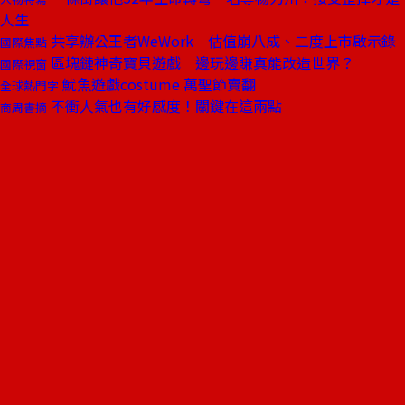
人生
共享辦公王者WeWork 估值崩八成、二度上市啟示錄
國際焦點
區塊鏈神奇寶貝遊戲 邊玩邊賺真能改造世界？
國際視窗
魷魚遊戲costume 萬聖節賣翻
全球熱門字
不衝人氣也有好感度！關鍵在這兩點
商周書摘