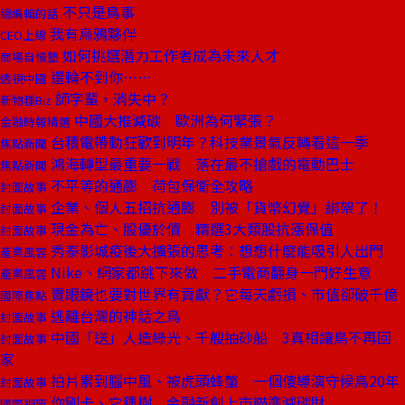
不只是鳥事
總編輯的話
我有烏鴉夥伴
CEO上線
如何挑選潛力工作者成為未來人才
商場自慢塾
還輪不到你……
透視中國
師字輩，消失中？
新物種Biz
中國大推減碳 歐洲為何緊張？
金融時報精選
台積電帶動狂歡到明年？科技業景氣反轉看這一季
焦點新聞
鴻海轉型最重要一戰 落在最不搶戲的電動巴士
焦點新聞
不平等的通膨 荷包保衛全攻略
封面故事
企業、個人五招抗通膨 別被「貨幣幻覺」綁架了！
封面故事
現金為亡、股優於債 精選3大類股抗漲保值
封面故事
秀泰影城疫後大擴張的思考：想想什麼能吸引人出門
產業風雲
Nike、網家都跳下來做 二手電商翻身一門好生意
產業風雲
賣眼鏡也要對世界有貢獻？它每天虧損、市值卻破千億
國際焦點
逃離台灣的神話之鳥
封面故事
中國「送」人造綠光、千艘抽砂船 3真相讓鳥不再回
封面故事
家
拍片累到腦中風、被虎頭蜂螫 一個傻導演守候鳥20年
封面故事
你刷卡、它種樹 金融新創上市瞄準減碳財
國際視窗