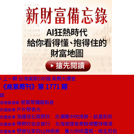
上一期
台灣減碳100強 商周大調查
《商業周刊》第 1771 期
管風琴鐵路穀倉
發現酷建築
戶外野食光
封面故事
海邊搭石窯野炊 在潮聲中吃烤餅、飲蔓荊茶
封面故事
帶野炊包去旅行 北海道環島煮鱈場蟹味噌湯
封面故事
野營玩家的山林廚房 篝火烘焙蛋糕、做生煎包
封面故事