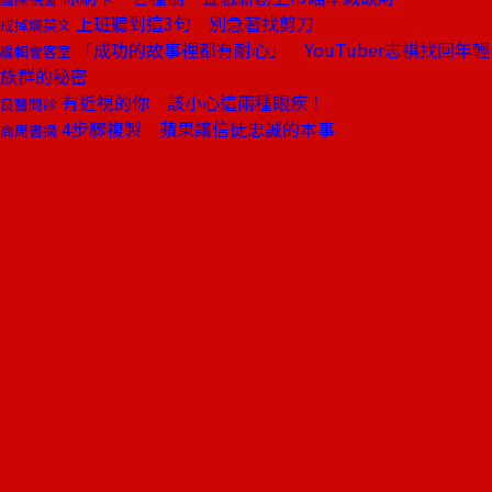
上班聽到這3句 別急著找剪刀
戒掉爛英文
「成功的故事裡都有耐心」 YouTuber志祺找回年輕
編輯會客室
族群的秘密
有近視的你 該小心這兩種眼疾！
良醫問診
4步驟複製 蘋果讓信徒忠誠的本事
商周書摘