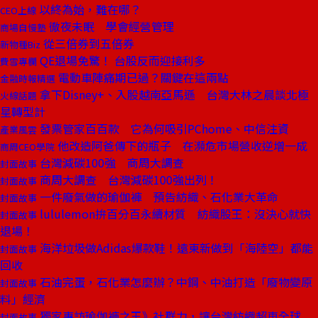
以終為始，難在哪？
CEO上線
徹夜未眠 學會經營管理
商場自慢塾
從三倍券到五倍券
新物種Biz
QE退場免驚！ 台股反而迎接利多
費雪專欄
電動車陣痛期已過？關鍵在這兩點
金融時報精選
拿下Disney+、入股越南亞馬遜 台灣大林之晨談北極
火線話題
星轉型計
發票管家百百款 它為何吸引PChome、中信注資
產業風雲
他改造阿爸傳下的瓶子 在瀕危市場營收逆增一成
商周CEO學院
台灣減碳100強 商周大調查
封面故事
商周大調查 台灣減碳100強出列！
封面故事
一件廢氣做的瑜伽褲 預告紡織、石化業大革命
封面故事
lululemon拚百分百永續材質 紡織股王：沒決心就快
封面故事
退場！
海洋垃圾做Adidas爆款鞋！遠東新做到「海陸空」都能
封面故事
回收
石油完蛋，石化業怎麼辦？中鋼、中油打造「廢物變原
封面故事
料」經濟
獨家專訪瑜伽褲之王》社群力，讓台灣紡織超車全球
封面故事