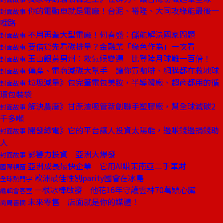
你的電動車就是電廠！台泥、裕隆、大同攻綠能最後一
封面故事
哩路
不用再蓋大型電廠！何春盛：儲能解決國家問題
封面故事
要借貸先看碳排量？金融業「綠色作為」一次看
封面故事
玉山銀黃男州：救氣候變遷 比登陸月球難一百倍！
封面故事
傳產、電商減碳大幫手 讓你買咖啡、網購都在救地球
封面故事
垃圾減量》包完筆電包美妝，半導體廠、超商都用的循
封面故事
環包裝袋
解決農廢》甘蔗渣吸管新創聯手塑膠廠，幫全球減碳2
封面故事
千多噸
開發綠電》它的平台讓人投資太陽能，邊賺錢邊捐錢助
封面故事
人
影響力投資 亞洲大爆發
封面故事
亞洲成長最快企業 它用AI賺東南亞二手車財
國際視窗
歐洲最佳性別parity國會在冰島
全球熱門字
一根冰棒啟發 他花16年守護雲林70萬顆心臟
編輯會客室
未來零售 店面就是你的媒體！
商周書摘