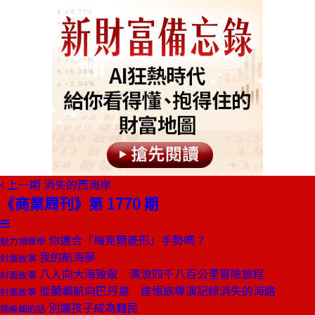
上一期
消失的西海岸
《商業周刊》第 1770 期
你適合「梅克爾菱形」手勢嗎？
魅力領導學
我的航海夢
封面故事
八人向大海致敬 漂流四千八百公里冒險旅程
封面故事
從蘭嶼航向巴丹島 達悟族導演記錄消失的海路
封面故事
別讓孩子成為難民
總編輯的話