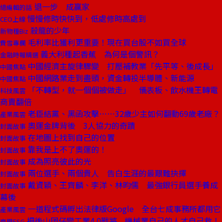
退一步 成贏家
總編輯的話
慢慢修時快快到，低處修時高處到
CEO上線
殺龍的少年
新物種Biz
毛利率比獲利更重要！現在買台股不如買全球
費雪專欄
義大利種起香蕉 為何是個警訊？
金融時報精選
中國經濟主旋律驟變 打壓補教業「先平等、後成長」
中國焦點
中國網路業走到盡頭，資金轉投半導體、新能源
中國焦點
「不轉型，就一個個被做走」 儀表板、飲水機王轉電
科技風雲
商賣翻倍
老臣結黨、黑函攻擊⋯⋯32歲少主如何翻動69歲老廠？
產業風雲
奧運金牌背後 3人協力的奇蹟
封面故事
在地圖上找到自己的位置
封面故事
靠我是上不了奧運的！
封面故事
成為照亮彼此的光
封面故事
兩位選手、兩個貴人 告白生涯的最艱難抉擇
封面故事
戴資穎、王齊麟、李洋、林昀儒 最強銀行員選手養成
封面故事
幕後
一道程式碼孵出法律版Google 全台七成事務所都用它
產業風雲
把後山囝仔變工業4.0戰將 機械業自己的人才自己救！
商周ESG