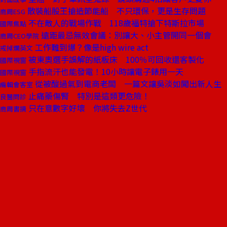
散裝船股王搶造節能船 不只環保，更是生存問題
商周ESG
不在敵人的戰場作戰 118歲福特搶下特斯拉市場
國際焦點
遠距最忌無效會議：別讓大、小主管開同一個會
商周CEO學院
工作難到爆？像是high wire act
戒掉爛英文
被東奧選手誤解的紙板床 100％可回收還客製化
國際視窗
手指流汗也能發電！10小時讓電子錶用一天
國際視窗
從被酸過氣到電商老闆 一篇文讓吳淡如闖出新人生
編輯會客室
止痛藥傷腎 特別是這類更危險！
良醫問診
只在意數字好壞 你將失去Z世代
商周書摘