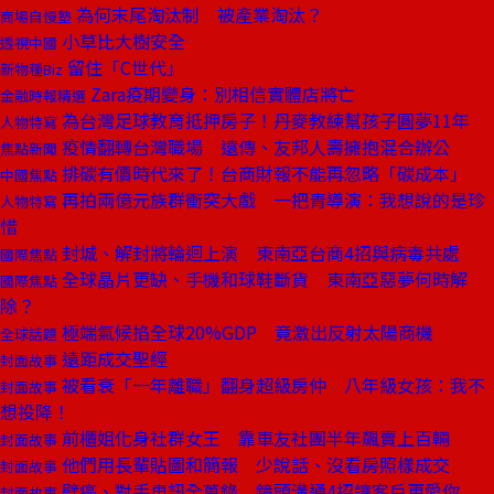
為何末尾淘汰制 被產業淘汰？
商場自慢塾
小草比大樹安全
透視中國
留住「C世代」
新物種Biz
Zara疫期變身：別相信實體店將亡
金融時報精選
為台灣足球教育抵押房子！丹麥教練幫孩子圓夢11年
人物特寫
疫情翻轉台灣職場 遠傳、友邦人壽擁抱混合辦公
焦點新聞
排碳有價時代來了！台商財報不能再忽略「碳成本」
中國焦點
再拍兩億元族群衝突大戲 一把青導演：我想說的是珍
人物特寫
惜
封城、解封將輪迴上演 東南亞台商4招與病毒共處
國際焦點
全球晶片更缺、手機和球鞋斷貨 東南亞惡夢何時解
國際焦點
除？
極端氣候掐全球20%GDP 竟激出反射太陽商機
全球話題
遠距成交聖經
封面故事
被看衰「一年離職」翻身超級房仲 八年級女孩：我不
封面故事
想投降！
前櫃姐化身社群女王 靠車友社團半年飆賣上百輛
封面故事
他們用長輩貼圖和簡報 少說話、沒看房照樣成交
封面故事
壁癌、對手車訊全蒐錄 鏡頭溝通4招讓客戶更愛你
封面故事