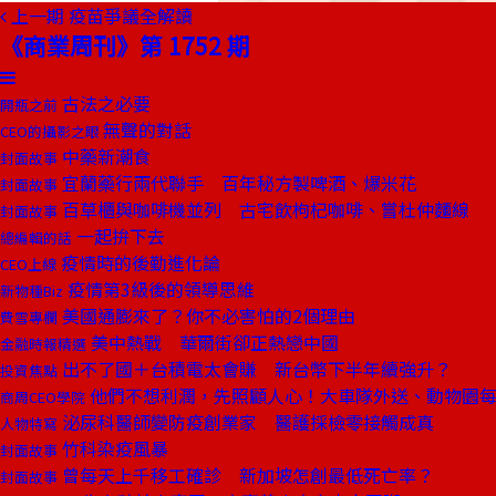
上一期
疫苗爭議全解讀
《商業周刊》第 1752 期
古法之必要
開瓶之前
無聲的對話
CEO的攝影之眼
中藥新潮食
封面故事
宜蘭藥行兩代聯手 百年秘方製啤酒、爆米花
封面故事
百草櫃與咖啡機並列 古宅飲枸杞咖啡、嘗杜仲麵線
封面故事
一起拚下去
總編輯的話
疫情時的後勤進化論
CEO上線
疫情第3級後的領導思維
新物種Biz
美國通膨來了？你不必害怕的2個理由
費雪專欄
美中熱戰 華爾街卻正熱戀中國
金融時報精選
出不了國＋台積電太會賺 新台幣下半年續強升？
投資焦點
他們不想利潤，先照顧人心！大車隊外送、動物園
商周CEO學院
泌尿科醫師變防疫創業家 醫護採檢零接觸成真
人物特寫
竹科染疫風暴
封面故事
曾每天上千移工確診 新加坡怎創最低死亡率？
封面故事