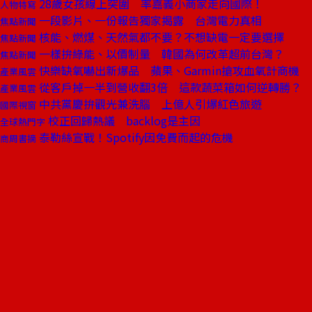
28歲女孩線上突圍 率嘉義小商家走向國際！
人物特寫
一段影片、一份報告獨家揭露 台灣電力真相
焦點新聞
核能、燃煤、天然氣都不要？不想缺電一定要選擇
焦點新聞
一樣拚綠能、以價制量 韓國為何改革超前台灣？
焦點新聞
快樂缺氧嚇出新爆品 蘋果、Garmin搶攻血氧計商機
產業風雲
從客戶掉一半到營收翻3倍 這款蔬菜箱如何逆轉勝？
產業風雲
中共黨慶拚觀光兼洗腦 上億人引爆紅色旅遊
國際視窗
校正回歸熱議 backlog是主因
全球熱門字
泰勒絲宣戰！Spotify因免費而起的危機
商周書摘