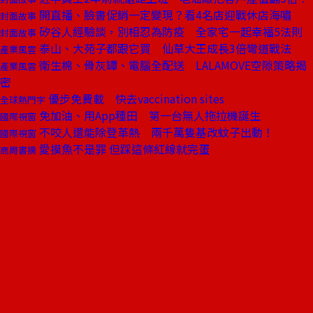
開直播、臉書促銷一定變現？看4名店迎戰休店海嘯
封面故事
矽谷人經驗談，別相忍為防疫 全家宅一起幸福5法則
封面故事
泰山、大苑子都跟它買 仙草大王成長3倍彎道戰法
產業風雲
衛生棉、骨灰罈、電腦全配送 LALAMOVE空隙策略揭
產業風雲
密
優步免費載 快去vaccination sites
全球熱門字
免加油、用App種田 第一台無人拖拉機誕生
國際視窗
不咬人還能除登革熱 兩千萬隻基改蚊子出動！
國際視窗
愛摸魚不是罪 但踩這條紅線就完蛋
商周書摘