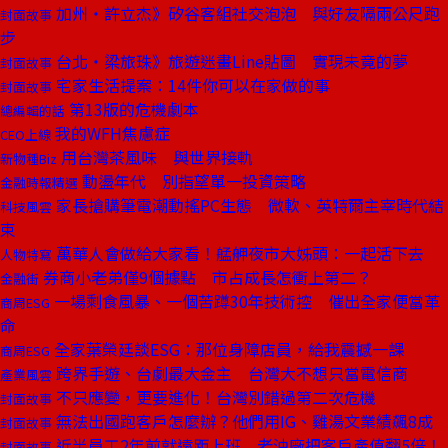
加州・許立杰》矽谷客組社交泡泡 與好友隔兩公尺跑
封面故事
步
台北・梁旅珠》旅遊迷畫Line貼圖 實現未竟的夢
封面故事
宅家生活提案：14件你可以在家做的事
封面故事
第13版的危機劇本
總編輯的話
我的WFH焦慮症
CEO上線
用台灣茶風味 與世界接軌
新物種Biz
動盪年代 別指望單一投資策略
金融時報精選
家長搶購筆電潮動搖PC生態 微軟、英特爾主宰時代結
科技風雲
束
萬華人會做給大家看！艋舺夜市大姊頭：一起活下去
人物特寫
券商小老弟僅9個據點 市占成長怎衝上第二？
金融街
一場剩食風暴、一個苦蹲30年技術控 催出全家便當革
商周ESG
命
全家葉榮廷談ESG：那位身障店員，給我震撼一課
商周ESG
跨界手遊、台劇最大金主 台灣大不想只當電信商
產業風雲
不只應變，更要進化！台灣別錯過第二次危機
封面故事
無法出國跑客戶怎麼辦？他們用IG、雞湯文業績飆8成
封面故事
近半員工2年前就遠距上班 老油廠把客戶產值翻5倍！
封面故事