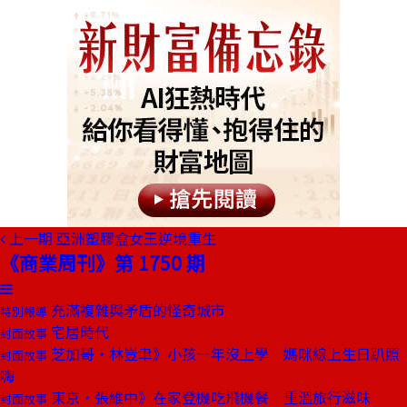
上一期
亞洲塑膠盒女王逆境重生
《商業周刊》第 1750 期
充滿複雜與矛盾的怪奇城市
特別報導
宅居時代
封面故事
芝加哥・林豈聿》小孩一年沒上學 媽咪線上生日趴照
封面故事
嗨
東京・張維中》在家登機吃飛機餐 重溫旅行滋味
封面故事