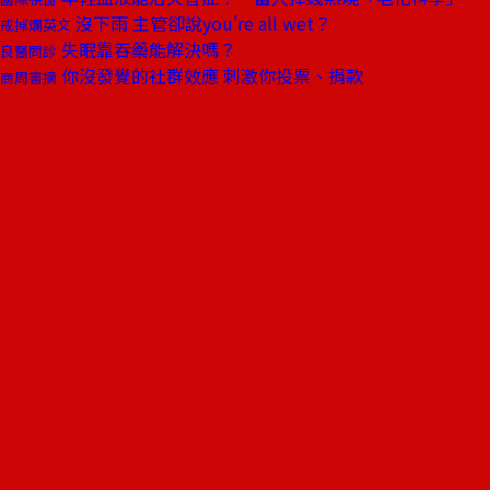
沒下雨 主管卻說you're all wet？
戒掉爛英文
失眠靠吞藥能解決嗎？
良醫問診
你沒發覺的社群效應 刺激你投票、捐款
商周書摘