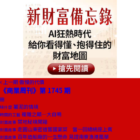
上一期
傲慢的代價
《商業周刊》第 1745 期
薯泥的情境
味什麼
複雜之顛—大自鳴
時間的工藝
禁地秘境開箱
封面故事
走圓山東密道嘗國宴菜 當一回總統座上賓
封面故事
百年造船廠的一生懸命 見證南寮漁港風華
封面故事