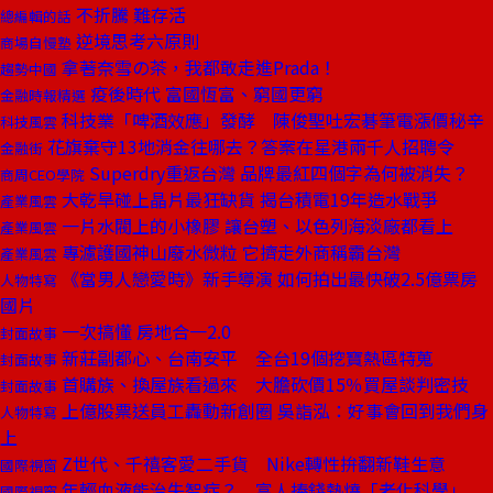
不折騰 難存活
總編輯的話
逆境思考六原則
商場自慢塾
拿著奈雪の茶，我都敢走進Prada！
趨勢中國
疫後時代 富國恆富、窮國更窮
金融時報精選
科技業「啤酒效應」發酵 陳俊聖吐宏碁筆電漲價秘辛
科技風雲
花旗棄守13地消金往哪去？答案在星港兩千人招聘令
金融街
Superdry重返台灣 品牌最紅四個字為何被消失？
商周CEO學院
大乾旱碰上晶片最狂缺貨 揭台積電19年造水戰爭
產業風雲
一片水閥上的小橡膠 讓台塑、以色列海淡廠都看上
產業風雲
專濾護國神山廢水微粒 它擠走外商稱霸台灣
產業風雲
《當男人戀愛時》新手導演 如何拍出最快破2.5億票房
人物特寫
國片
一次搞懂 房地合一2.0
封面故事
新莊副都心、台南安平 全台19個挖寶熱區特蒐
封面故事
首購族、換屋族看過來 大膽砍價15％買屋談判密技
封面故事
上億股票送員工轟動新創圈 吳詣泓：好事會回到我們身
人物特寫
上
Z世代、千禧客愛二手貨 Nike轉性拚翻新鞋生意
國際視窗
年輕血液能治失智症？ 富人捧錢熱燒「老化科學」
國際視窗