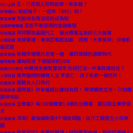
五、六百個人同時創業，有多難？
CEO上線
捲起袖子，一起來「RAY」吧！
新物種Biz
別放掉名嘴沒談的成長股
費雪專欄
習近平衝過頭的金融維穩
金融時報精選
英特爾攻晶圓代工 搶台積電生意的三大盤算
科技風雲
氣候變遷、東南亞崛起加劇 透視「大排長榮」背後航
火線話題
運巨變
新興市場開升息第一槍 備四袋錢抗通膨時代
投資焦點
緬甸經濟 下個破碎的10年
國際焦點
中興保全做智慧城市 如何打沒一件事我懂的仗？
商周CEO學院
商界國師的轉彎人生 李吉仁：孩子多救一個也好！
人物特寫
戰勝負人口時代
封面故事
國際篇》拚幸福感比撒錢有用！ 學荷蘭救生育、別像韓
封面故事
國掉地獄
企業篇》每100個寶寶1.4個在台積電 跟這些企業學留
封面故事
才
鴻海》最強補助留4千個金頭腦，血汗工廠變生小孩樂
封面故事
園
勤業眾信》進學校開課、縮短學習曲線，超前部署搶人
封面故事