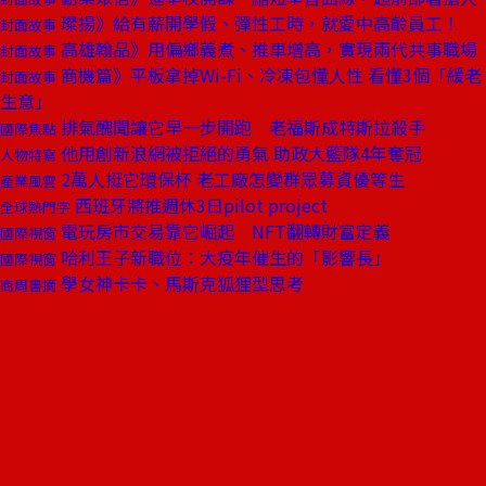
璨揚》給有薪開學假、彈性工時，就愛中高齡員工！
封面故事
高雄翰品》用偏鄉義煮、推車增高，實現兩代共事職場
封面故事
商機篇》平板拿掉Wi-Fi、冷凍包懂人性 看懂3個「緩老
封面故事
生意」
排氣醜聞讓它早一步開跑 老福斯成特斯拉殺手
國際焦點
他用創新浪網被拒絕的勇氣 助政大籃隊4年奪冠
人物特寫
2萬人挺它環保杯 老工廠怎變群眾募資優等生
產業風雲
西班牙將推週休3日pilot project
全球熱門字
電玩房市交易靠它崛起 NFT翻轉財富定義
國際視窗
哈利王子新職位：大疫年催生的「影響長」
國際視窗
學女神卡卡、馬斯克狐狸型思考
商周書摘