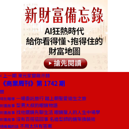
上一期
東元家變啟示錄
《商業周刊》第 1742 期
一場委託旅行 踏上朝聖愛迪生之旅
特別報導
型男大叔的眼鏡物語
封面故事
找他選鏡先聊生活 眼鏡獵人的人生中場學
封面故事
沒有百搭這回事 名造型師的鏡架換裝術
封面故事
不用太快有答案
總編輯的話