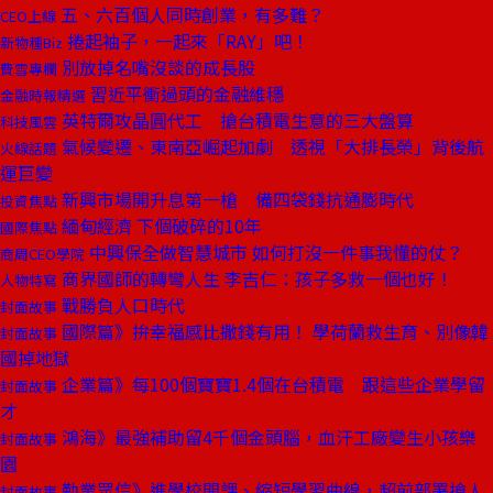
五、六百個人同時創業，有多難？
CEO上線
捲起袖子，一起來「RAY」吧！
新物種Biz
別放掉名嘴沒談的成長股
費雪專欄
習近平衝過頭的金融維穩
金融時報精選
英特爾攻晶圓代工 搶台積電生意的三大盤算
科技風雲
氣候變遷、東南亞崛起加劇 透視「大排長榮」背後航
火線話題
運巨變
新興市場開升息第一槍 備四袋錢抗通膨時代
投資焦點
緬甸經濟 下個破碎的10年
國際焦點
中興保全做智慧城市 如何打沒一件事我懂的仗？
商周CEO學院
商界國師的轉彎人生 李吉仁：孩子多救一個也好！
人物特寫
戰勝負人口時代
封面故事
國際篇》拚幸福感比撒錢有用！ 學荷蘭救生育、別像韓
封面故事
國掉地獄
企業篇》每100個寶寶1.4個在台積電 跟這些企業學留
封面故事
才
鴻海》最強補助留4千個金頭腦，血汗工廠變生小孩樂
封面故事
園
勤業眾信》進學校開課、縮短學習曲線，超前部署搶人
封面故事