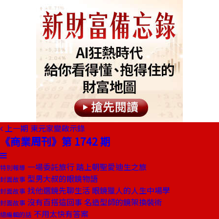
上一期
東元家變啟示錄
《商業周刊》第 1742 期
一場委託旅行 踏上朝聖愛迪生之旅
特別報導
型男大叔的眼鏡物語
封面故事
找他選鏡先聊生活 眼鏡獵人的人生中場學
封面故事
沒有百搭這回事 名造型師的鏡架換裝術
封面故事
不用太快有答案
總編輯的話