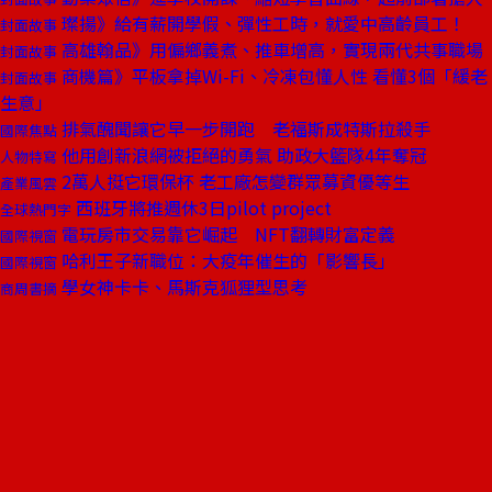
璨揚》給有薪開學假、彈性工時，就愛中高齡員工！
封面故事
高雄翰品》用偏鄉義煮、推車增高，實現兩代共事職場
封面故事
商機篇》平板拿掉Wi-Fi、冷凍包懂人性 看懂3個「緩老
封面故事
生意」
排氣醜聞讓它早一步開跑 老福斯成特斯拉殺手
國際焦點
他用創新浪網被拒絕的勇氣 助政大籃隊4年奪冠
人物特寫
2萬人挺它環保杯 老工廠怎變群眾募資優等生
產業風雲
西班牙將推週休3日pilot project
全球熱門字
電玩房市交易靠它崛起 NFT翻轉財富定義
國際視窗
哈利王子新職位：大疫年催生的「影響長」
國際視窗
學女神卡卡、馬斯克狐狸型思考
商周書摘