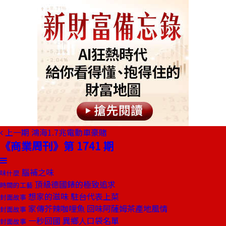
上一期
鴻海1.7兆電動車豪賭
《商業周刊》第 1741 期
腦補之味
味什麼
頂級德國錶的極致追求
時間的工藝
想家的滋味 駐台代表上菜
封面故事
家傳芥辣咖哩魚 回味阿薩姆茶產地風情
封面故事
一秒回國 異鄉人口袋名單
封面故事