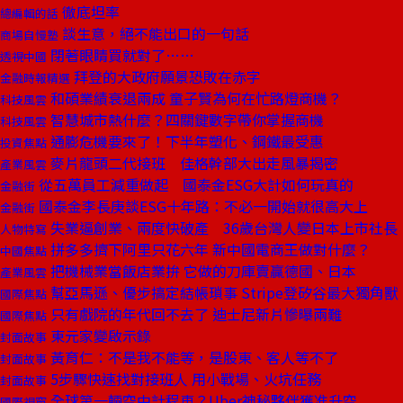
徹底坦率
總編輯的話
談生意，絕不能出口的一句話
商場自慢塾
閉著眼睛買就對了……
透視中國
拜登的大政府願景恐敗在赤字
金融時報精選
和碩業績衰退兩成 童子賢為何在忙路燈商機？
科技風雲
智慧城市熱什麼？四關鍵數字帶你掌握商機
科技風雲
通膨危機要來了！下半年塑化、鋼鐵最受惠
投資焦點
麥片龍頭二代接班 佳格幹部大出走風暴揭密
產業風雲
從五萬員工減重做起 國泰金ESG大計如何玩真的
金融街
國泰金李長庚談ESG十年路：不必一開始就很高大上
金融街
失業逼創業、兩度快破產 36歲台灣人變日本上市社長
人物特寫
拼多多擠下阿里只花六年 新中國電商王做對什麼？
中國焦點
把機械業當飯店業拚 它做的刀庫賣贏德國、日本
產業風雲
幫亞馬遜、優步搞定結帳瑣事 Stripe登矽谷最大獨角獸
國際焦點
只有戲院的年代回不去了 迪士尼新片慘曝兩難
國際焦點
東元家變啟示錄
封面故事
黃育仁：不是我不能等，是股東、客人等不了
封面故事
5步驟快速找對接班人 用小戰場、火坑任務
封面故事
全球第一輛空中計程車？Uber神秘夥伴獲准升空
國際視窗