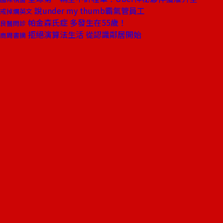
說under my thumb霸氣管員工
戒掉爛英文
帕金森氏症 多發生在55歲！
良醫問診
拒絕演算法生活 從認識鄰居開始
商周書摘