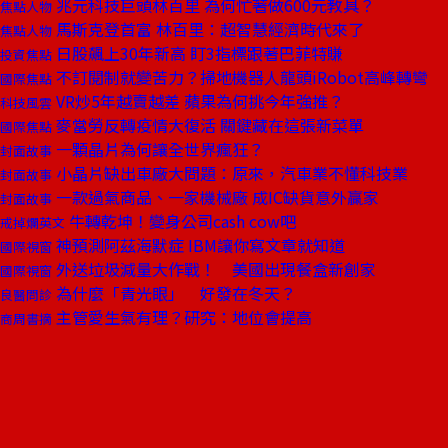
兆元科技巨頭林百里 為何忙著做600元教具？
焦點人物
馬斯克登首富 林百里：超智慧經濟時代來了
焦點人物
日股飆上30年新高 盯3指標跟著巴菲特賺
投資焦點
不訂閱制就變苦力？掃地機器人龍頭iRobot高峰轉彎
國際焦點
VR炒5年越賣越差 蘋果為何挑今年強推？
科技風雲
麥當勞反轉疫情大復活 關鍵藏在這張新菜單
國際焦點
一顆晶片為何讓全世界瘋狂？
封面故事
小晶片缺出車廠大問題：原來，汽車業不懂科技業
封面故事
一款過氣商品、一家機械廠 成IC缺貨意外贏家
封面故事
牛轉乾坤！變身公司cash cow吧
戒掉爛英文
神預測阿茲海默症 IBM讓你寫文章就知道
國際視窗
外送垃圾減量大作戰！ 美國出現餐盒新創家
國際視窗
為什麼「青光眼」 好發在冬天？
良醫問診
主管愛生氣有理？研究：地位會提高
商周書摘