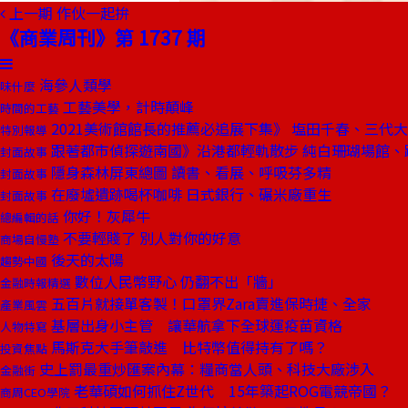
上一期
作伙一起拚
《商業周刊》第 1737 期
海參人類學
味什麼
工藝美學，計時顛峰
時間的工藝
2021美術館館長的推薦必追展下集》 塩田千春、三代
特別報導
跟著都市偵探遊南國》沿港都輕軌散步 純白珊瑚場館、
封面故事
隱身森林屏東總圖 讀書、看展、呼吸芬多精
封面故事
在廢墟遺跡喝杯咖啡 日式銀行、碾米廠重生
封面故事
你好！灰犀牛
總編輯的話
不要輕賤了 別人對你的好意
商場自慢塾
後天的太陽
趨勢中國
數位人民幣野心 仍翻不出「牆」
金融時報精選
五百片就接單客製！口罩界Zara賣進保時捷、全家
產業風雲
基層出身小主管 讓華航拿下全球運疫苗資格
人物特寫
馬斯克大手筆敲進 比特幣值得持有了嗎？
投資焦點
史上罰最重炒匯案內幕：糧商當人頭、科技大廠涉入
金融街
老華碩如何抓住Z世代 15年築起ROG電競帝國？
商周CEO學院