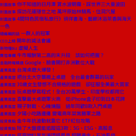
你不知道的日月潭 賞水波朝霧、踩世界三大曼波田
封面故事
探訪花蓮隱世之地 萬坪原始林騎馬、住洞穴屋
封面故事
4間特色民宿私旅行》徜徉書海、藝廊沐浴茶香與海天
封面故事
一色
一群人的冠軍
總編輯的話
開年的減法會議
CEO上線
虛擬人生
新物種Biz
牛市報酬第二高的末升段 該如何把握？
費雪專欄
Google、臉書開打非洲數位大戰
金融時報精選
台灣桌遊大爆發！
產業風雲
把台北大空襲搬上桌遊 全台最會群募的玩家
產業風雲
30歲女生發想不合規格的遊戲 卻征服全美最大買家
產業風雲
玩桌遊學寫程式！全台20萬學生、印度學校都用它
產業風雲
直擊最大桌遊軍火商 從iPhone盒子印到日本花牌
產業風雲
親子對戰、心機燒腦 過年同歡8款入門桌遊
產業風雲
夕陽小吃路邊攤 變電商年菜常勝軍之路
產業風雲
金牛年抗波動就靠它 ETF紅包攻略
投資焦點
除了大盤還能追蹤這3款：5G、ESG、高股息
投資焦點
搭原物料景氣循環順風車 銅勝黃金、石油看俏
投資焦點