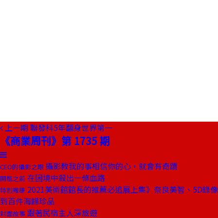
上一期
聯發科5年翻身世界第一
《商業周刊》第 1735 期
攝影教我的事相信你的心，就會有奇蹟
CEO的攝影之眼
在困境中殺出一條血路
開瓶之前
2021美術館館長的推薦必追展上集》奈良美智、5D錄像
特別報導
到百件海歸珍品
跟著民宿主人深旅遊
封面故事