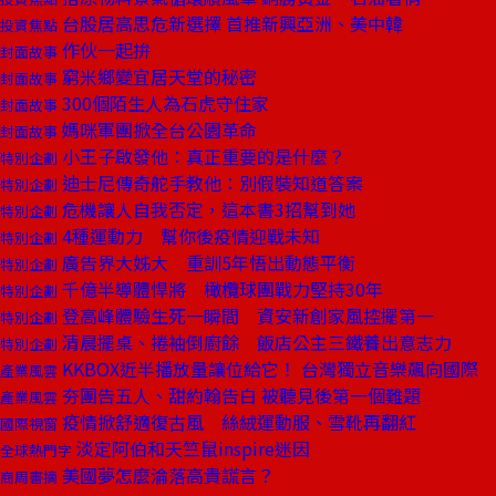
台股居高思危新選擇 首推新興亞洲、美中韓
投資焦點
作伙一起拚
封面故事
窮米鄉變宜居天堂的秘密
封面故事
300個陌生人為石虎守住家
封面故事
媽咪軍團掀全台公園革命
封面故事
小王子啟發他：真正重要的是什麼？
特別企劃
迪士尼傳奇舵手教他：別假裝知道答案
特別企劃
危機讓人自我否定，這本書3招幫到她
特別企劃
4種運動力 幫你後疫情迎戰未知
特別企劃
廣告界大姊大 重訓5年悟出動態平衡
特別企劃
千億半導體悍將 橄欖球團戰力堅持30年
特別企劃
登高峰體驗生死一瞬間 資安新創家風控擺第一
特別企劃
清晨擺桌、捲袖倒廚餘 飯店公主三鐵養出意志力
特別企劃
KKBOX近半播放量讓位給它！ 台灣獨立音樂飆向國際
產業風雲
夯團告五人、甜約翰告白 被聽見後第一個難題
產業風雲
疫情掀舒適復古風 絲絨運動服、雪靴再翻紅
國際視窗
淡定阿伯和天竺鼠inspire迷因
全球熱門字
美國夢怎麼淪落高貴謊言？
商周書摘