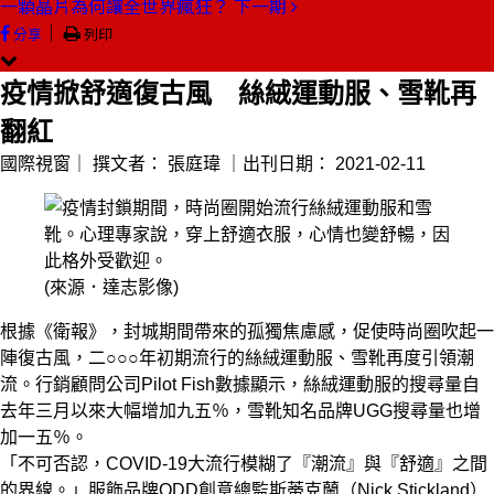
一顆晶片為何讓全世界瘋狂？
下一期
｜
分享
列印
疫情掀舒適復古風 絲絨運動服、雪靴再
翻紅
國際視窗｜
撰文者：
張庭瑋
｜出刊日期：
2021-02-11
(來源．達志影像)
根據《衛報》，封城期間帶來的孤獨焦慮感，促使時尚圈吹起一
陣復古風，二○○○年初期流行的絲絨運動服、雪靴再度引領潮
流。行銷顧問公司Pilot Fish數據顯示，絲絨運動服的搜尋量自
去年三月以來大幅增加九五％，雪靴知名品牌UGG搜尋量也增
加一五％。
「不可否認，COVID-19大流行模糊了『潮流』與『舒適』之間
的界線。」服飾品牌ODD創意總監斯蒂克蘭（Nick Stickland）