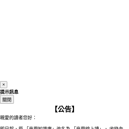
×
提示訊息
關閉
【公告】
親愛的讀者您好：
即日起，原 「商周知識庫」改名為 「商周線上讀」， 收錄內