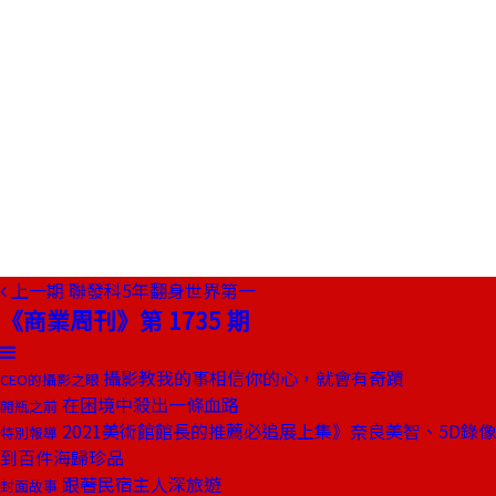
上一期
聯發科5年翻身世界第一
《商業周刊》第 1735 期
攝影教我的事相信你的心，就會有奇蹟
CEO的攝影之眼
在困境中殺出一條血路
開瓶之前
2021美術館館長的推薦必追展上集》奈良美智、5D錄像
特別報導
到百件海歸珍品
跟著民宿主人深旅遊
封面故事