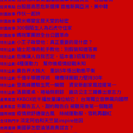
台股居高思危新選擇 首推新興亞洲、美中韓
投資焦點
作伙一起拚
封面故事
窮米鄉變宜居天堂的秘密
封面故事
300個陌生人為石虎守住家
封面故事
媽咪軍團掀全台公園革命
封面故事
小王子啟發他：真正重要的是什麼？
特別企劃
迪士尼傳奇舵手教他：別假裝知道答案
特別企劃
危機讓人自我否定，這本書3招幫到她
特別企劃
4種運動力 幫你後疫情迎戰未知
特別企劃
廣告界大姊大 重訓5年悟出動態平衡
特別企劃
千億半導體悍將 橄欖球團戰力堅持30年
特別企劃
登高峰體驗生死一瞬間 資安新創家風控擺第一
特別企劃
清晨擺桌、捲袖倒廚餘 飯店公主三鐵養出意志力
特別企劃
KKBOX近半播放量讓位給它！ 台灣獨立音樂飆向國際
產業風雲
夯團告五人、甜約翰告白 被聽見後第一個難題
產業風雲
疫情掀舒適復古風 絲絨運動服、雪靴再翻紅
國際視窗
淡定阿伯和天竺鼠inspire迷因
全球熱門字
美國夢怎麼淪落高貴謊言？
商周書摘