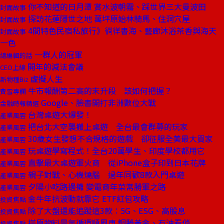
你不知道的日月潭 賞水波朝霧、踩世界三大曼波田
封面故事
探訪花蓮隱世之地 萬坪原始林騎馬、住洞穴屋
封面故事
4間特色民宿私旅行》徜徉書海、藝廊沐浴茶香與海天
封面故事
一色
一群人的冠軍
總編輯的話
開年的減法會議
CEO上線
虛擬人生
新物種Biz
牛市報酬第二高的末升段 該如何把握？
費雪專欄
Google、臉書開打非洲數位大戰
金融時報精選
台灣桌遊大爆發！
產業風雲
把台北大空襲搬上桌遊 全台最會群募的玩家
產業風雲
30歲女生發想不合規格的遊戲 卻征服全美最大買家
產業風雲
玩桌遊學寫程式！全台20萬學生、印度學校都用它
產業風雲
直擊最大桌遊軍火商 從iPhone盒子印到日本花牌
產業風雲
親子對戰、心機燒腦 過年同歡8款入門桌遊
產業風雲
夕陽小吃路邊攤 變電商年菜常勝軍之路
產業風雲
金牛年抗波動就靠它 ETF紅包攻略
投資焦點
除了大盤還能追蹤這3款：5G、ESG、高股息
投資焦點
搭原物料景氣循環順風車 銅勝黃金、石油看俏
投資焦點