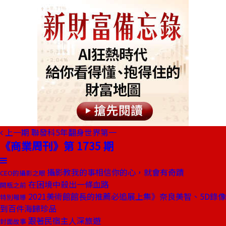
上一期
聯發科5年翻身世界第一
《商業周刊》第 1735 期
攝影教我的事相信你的心，就會有奇蹟
CEO的攝影之眼
在困境中殺出一條血路
開瓶之前
2021美術館館長的推薦必追展上集》奈良美智、5D錄像
特別報導
到百件海歸珍品
跟著民宿主人深旅遊
封面故事