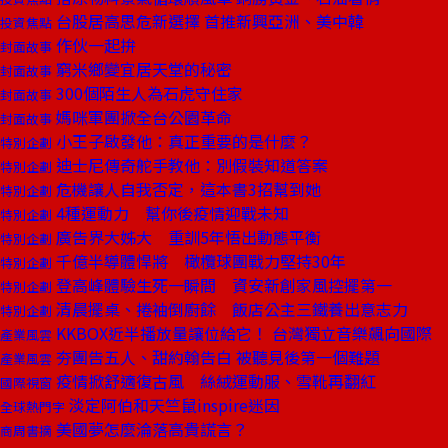
台股居高思危新選擇 首推新興亞洲、美中韓
投資焦點
作伙一起拚
封面故事
窮米鄉變宜居天堂的秘密
封面故事
300個陌生人為石虎守住家
封面故事
媽咪軍團掀全台公園革命
封面故事
小王子啟發他：真正重要的是什麼？
特別企劃
迪士尼傳奇舵手教他：別假裝知道答案
特別企劃
危機讓人自我否定，這本書3招幫到她
特別企劃
4種運動力 幫你後疫情迎戰未知
特別企劃
廣告界大姊大 重訓5年悟出動態平衡
特別企劃
千億半導體悍將 橄欖球團戰力堅持30年
特別企劃
登高峰體驗生死一瞬間 資安新創家風控擺第一
特別企劃
清晨擺桌、捲袖倒廚餘 飯店公主三鐵養出意志力
特別企劃
KKBOX近半播放量讓位給它！ 台灣獨立音樂飆向國際
產業風雲
夯團告五人、甜約翰告白 被聽見後第一個難題
產業風雲
疫情掀舒適復古風 絲絨運動服、雪靴再翻紅
國際視窗
淡定阿伯和天竺鼠inspire迷因
全球熱門字
美國夢怎麼淪落高貴謊言？
商周書摘