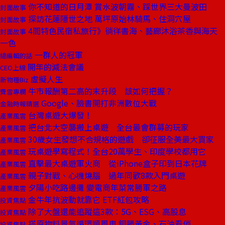
你不知道的日月潭 賞水波朝霧、踩世界三大曼波田
封面故事
探訪花蓮隱世之地 萬坪原始林騎馬、住洞穴屋
封面故事
4間特色民宿私旅行》徜徉書海、藝廊沐浴茶香與海天
封面故事
一色
一群人的冠軍
總編輯的話
開年的減法會議
CEO上線
虛擬人生
新物種Biz
牛市報酬第二高的末升段 該如何把握？
費雪專欄
Google、臉書開打非洲數位大戰
金融時報精選
台灣桌遊大爆發！
產業風雲
把台北大空襲搬上桌遊 全台最會群募的玩家
產業風雲
30歲女生發想不合規格的遊戲 卻征服全美最大買家
產業風雲
玩桌遊學寫程式！全台20萬學生、印度學校都用它
產業風雲
直擊最大桌遊軍火商 從iPhone盒子印到日本花牌
產業風雲
親子對戰、心機燒腦 過年同歡8款入門桌遊
產業風雲
夕陽小吃路邊攤 變電商年菜常勝軍之路
產業風雲
金牛年抗波動就靠它 ETF紅包攻略
投資焦點
除了大盤還能追蹤這3款：5G、ESG、高股息
投資焦點
搭原物料景氣循環順風車 銅勝黃金、石油看俏
投資焦點