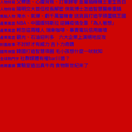
父驟逝、心腹背叛、訂單歸零 金屬抽線機王重生告白
人物特寫
陽明交大首任校長解密 俠氣博士怎造智慧醫療重鎮
人物特寫
淹水、氣爆、虧千萬當機會 送貨員打造芋頭蛋糕王國
焦點人物
NBA、中國版特斯拉 逆轉疫情全靠「為人著想」
產業風雲
輕忽這兩種人 瑞幸咖啡、暴賣電玩信用崩壞
產業風雲
觀光、石油迎利多 六大企業上演絕地反攻
產業風雲
不討好才有威力 吉卜力奇蹟
封面故事
韓國打造智慧項圈 毛小孩想什麼一吠就知
國際視窗
社群媒體有權bar川普？
全球熱門字
實驗室造出真牛肉 食物新世紀來了
商周書摘