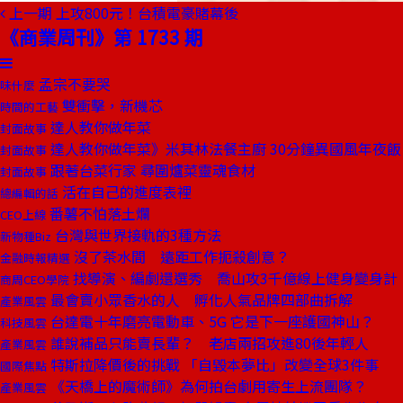
上一期
上攻800元！台積電豪賭幕後
《商業周刊》第 1733 期
孟宗不要哭
味什麼
雙衝擊，新機芯
時間的工藝
達人教你做年菜
封面故事
達人教你做年菜》米其林法餐主廚 30分鐘異國風年夜飯
封面故事
跟著台菜行家 尋圍爐菜靈魂食材
封面故事
活在自己的進度表裡
總編輯的話
番薯不怕落土爛
CEO上線
台灣與世界接軌的3種方法
新物種Biz
沒了茶水間 遠距工作扼殺創意？
金融時報精選
找導演、編劇還選秀 喬山攻3千億線上健身變身計
商周CEO學院
最會賣小眾香水的人 孵化人氣品牌四部曲拆解
產業風雲
台達電十年磨亮電動車、5G 它是下一座護國神山？
科技風雲
誰說補品只能賣長輩？ 老店兩招攻進80後年輕人
產業風雲
特斯拉降價後的挑戰 「自毀本夢比」改變全球3件事
國際焦點
《天橋上的魔術師》為何拍台劇用寄生上流團隊？
產業風雲