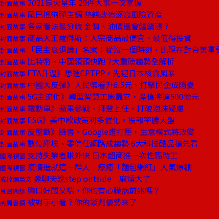
2021是火星年 29件大事一次掌握
封面故事
尾巴搖狗彈主調 熱錢改追逐高風險資產
封面故事
各家看法最分歧 金價、油價還會繼續漲？
封面故事
商品大王羅傑斯：大宗商品最便宜、最值得投資
封面故事
「民主衰退論」名家：從沒一個時刻，比現在對台美重
封面故事
比特幣、中國領頭快跑 7大重磅趨勢全解析
封面故事
FTA升溫》想進CPTPP，先迎日本核食風暴
封面故事
中國大反彈》人民幣看升6.5元、打擊民企成隱憂
封面故事
5G主流化》轉型智慧工廠靠它，產值將達500億元
封面故事
電動車》蘋果參戰、拜登上任，打破泡沫疑慮
封面故事
ESG》美中歐政策利多催化，投報率勝大盤
封面故事
反壟斷》臉書、Google遭打壓，生意模式將改變
封面故事
數位塵埃、零信任網路成趨勢 6大科技酷品搶先看
封面故事
支持失業者賺外快 日本超商推一次性臨時工
國際視窗
疫情造就這一群人 療癒「麵包網紅」人氣爆棚
國際視窗
邀聊天說step outside 麻煩大了
戒掉爛英文
胸口好悶又喘，你也有心臟病前兆嗎？
良醫問診
被對手小看？你的談判優勢來了
商周書摘