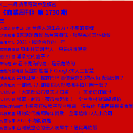
上一期
蘋果電動車全解密
《商業周刊》第 1730 期
台灣人的生命力，不羈的靈魂
人生的劇本自己寫
8家話題西餐 品台東海味、啖親民米其林級餐
封面故事
2021，國際合作的一年
編者的話
原來共同創辦人 只是虛情假意
商場自慢塾
潘朵拉的盒子？
透視中國
看不見海的島，是最危險的
新物種Biz
反壟斷進逼下 Google拚人工智慧
金融時報精選
禁炒紅單、揭露門牌 實價登錄2.0為何仍助漲房價？
地產風雲
十部國片九部賠 四大影城攜手拍片圖什麼？
產業風雲
「大家都公布當天才知道⋯⋯」美豬信任戰爭
火線話題
餐廳、超市、夜市動起來！ 全台食材溯源總體檢
火線話題
小業務打造種子界台積電 沒有他「墨西哥餐桌會
商周CEO學院
紐約時代廣場跨年倒數 全靠這家12人小公司
科技風雲
2021不均衡復甦
封面故事
台灣該擔心的最大灰犀牛：通貨再膨脹
封面故事