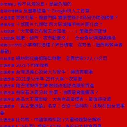
看不見海的島，是最危險的
新物種Biz
反壟斷進逼下 Google拚人工智慧
金融時報精選
禁炒紅單、揭露門牌 實價登錄2.0為何仍助漲房價？
地產風雲
十部國片九部賠 四大影城攜手拍片圖什麼？
產業風雲
「大家都公布當天才知道⋯⋯」美豬信任戰爭
火線話題
餐廳、超市、夜市動起來！ 全台食材溯源總體檢
火線話題
小業務打造種子界台積電 沒有他「墨西哥餐桌會
商周CEO學院
暴動」
紐約時代廣場跨年倒數 全靠這家12人小公司
科技風雲
2021不均衡復甦
封面故事
台灣該擔心的最大灰犀牛：通貨再膨脹
封面故事
2021是火星年 29件大事一次掌握
封面故事
尾巴搖狗彈主調 熱錢改追逐高風險資產
封面故事
各家看法最分歧 金價、油價還會繼續漲？
封面故事
商品大王羅傑斯：大宗商品最便宜、最值得投資
封面故事
「民主衰退論」名家：從沒一個時刻，比現在對台美重
封面故事
要
比特幣、中國領頭快跑 7大重磅趨勢全解析
封面故事
FTA升溫》想進CPTPP，先迎日本核食風暴
封面故事