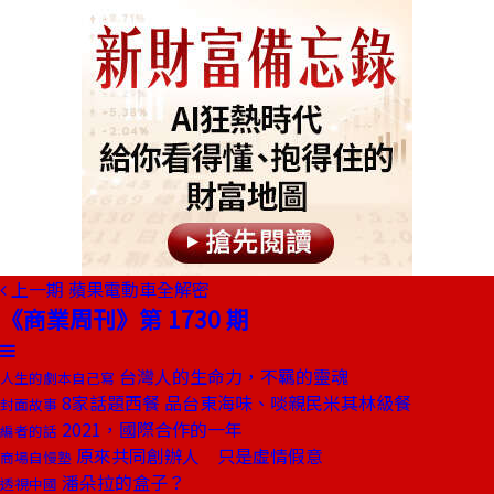
上一期
蘋果電動車全解密
《商業周刊》第 1730 期
台灣人的生命力，不羈的靈魂
人生的劇本自己寫
8家話題西餐 品台東海味、啖親民米其林級餐
封面故事
2021，國際合作的一年
編者的話
原來共同創辦人 只是虛情假意
商場自慢塾
潘朵拉的盒子？
透視中國