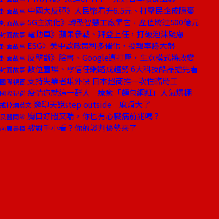
中國大反彈》人民幣看升6.5元、打擊民企成隱憂
封面故事
5G主流化》轉型智慧工廠靠它，產值將達500億元
封面故事
電動車》蘋果參戰、拜登上任，打破泡沫疑慮
封面故事
ESG》美中歐政策利多催化，投報率勝大盤
封面故事
反壟斷》臉書、Google遭打壓，生意模式將改變
封面故事
數位塵埃、零信任網路成趨勢 6大科技酷品搶先看
封面故事
支持失業者賺外快 日本超商推一次性臨時工
國際視窗
疫情造就這一群人 療癒「麵包網紅」人氣爆棚
國際視窗
邀聊天說step outside 麻煩大了
戒掉爛英文
胸口好悶又喘，你也有心臟病前兆嗎？
良醫問診
被對手小看？你的談判優勢來了
商周書摘