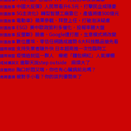
中國大反彈》人民幣看升6.5元、打擊民企成隱憂
封面故事
5G主流化》轉型智慧工廠靠它，產值將達500億元
封面故事
電動車》蘋果參戰、拜登上任，打破泡沫疑慮
封面故事
ESG》美中歐政策利多催化，投報率勝大盤
封面故事
反壟斷》臉書、Google遭打壓，生意模式將改變
封面故事
數位塵埃、零信任網路成趨勢 6大科技酷品搶先看
封面故事
支持失業者賺外快 日本超商推一次性臨時工
國際視窗
疫情造就這一群人 療癒「麵包網紅」人氣爆棚
國際視窗
邀聊天說step outside 麻煩大了
戒掉爛英文
胸口好悶又喘，你也有心臟病前兆嗎？
良醫問診
被對手小看？你的談判優勢來了
商周書摘