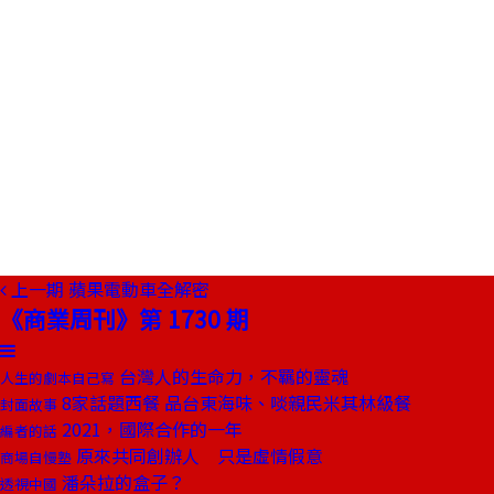
上一期
蘋果電動車全解密
《商業周刊》第 1730 期
台灣人的生命力，不羈的靈魂
人生的劇本自己寫
8家話題西餐 品台東海味、啖親民米其林級餐
封面故事
2021，國際合作的一年
編者的話
原來共同創辦人 只是虛情假意
商場自慢塾
潘朵拉的盒子？
透視中國