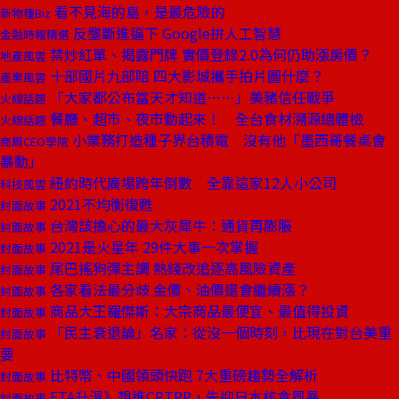
看不見海的島，是最危險的
新物種Biz
反壟斷進逼下 Google拚人工智慧
金融時報精選
禁炒紅單、揭露門牌 實價登錄2.0為何仍助漲房價？
地產風雲
十部國片九部賠 四大影城攜手拍片圖什麼？
產業風雲
「大家都公布當天才知道⋯⋯」美豬信任戰爭
火線話題
餐廳、超市、夜市動起來！ 全台食材溯源總體檢
火線話題
小業務打造種子界台積電 沒有他「墨西哥餐桌會
商周CEO學院
暴動」
紐約時代廣場跨年倒數 全靠這家12人小公司
科技風雲
2021不均衡復甦
封面故事
台灣該擔心的最大灰犀牛：通貨再膨脹
封面故事
2021是火星年 29件大事一次掌握
封面故事
尾巴搖狗彈主調 熱錢改追逐高風險資產
封面故事
各家看法最分歧 金價、油價還會繼續漲？
封面故事
商品大王羅傑斯：大宗商品最便宜、最值得投資
封面故事
「民主衰退論」名家：從沒一個時刻，比現在對台美重
封面故事
要
比特幣、中國領頭快跑 7大重磅趨勢全解析
封面故事
FTA升溫》想進CPTPP，先迎日本核食風暴
封面故事